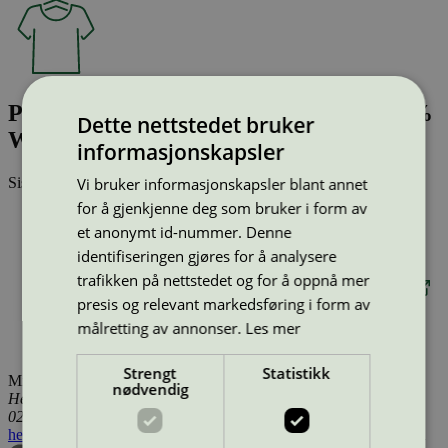
Piece dyed upholstery fabric Pixel: 100%
Dette nettstedet bruker
Wool
informasjonskapsler
Vi bruker informasjonskapsler blant annet
Sist oppdatert
17 des 2025
for å gjenkjenne deg som bruker i form av
Type:
Tekstilprodukt (EU Ecolabel)
et anonymt id-nummer. Denne
Lisensnummer:
DK/016/020
Miljømerke:
EU Ecolabel
identifiseringen gjøres for å analysere
Merkevare:
Gabriel
trafikken på nettstedet og for å oppnå mer
Merkevare nettside:
https://www.gabriel.dk/en/?frontpage
presis og relevant markedsføring i form av
Lisensinnehaver:
Gabriel A/S
målretting av annonser.
Les mer
Lisensinnehaver nettside:
http://www.gabriel.dk
Tilgjengelig i:
Island, Norge, Sverige, Finland, Danmark
Strengt
Statistikk
Miljømerking Norge
nødvendig
Henrik Ibsens gate 20
0255 Oslo
hei@svanemerket.no
Tlf:
24 14 46 00
Org. nr: 971 279 362 MVA