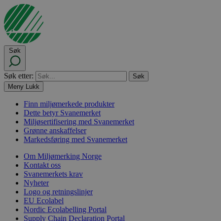
Søk
Søk etter:
Meny
Lukk
Finn miljømerkede produkter
Dette betyr Svanemerket
Miljøsertifisering med Svanemerket
Grønne anskaffelser
Markedsføring med Svanemerket
Om Miljømerking Norge
Kontakt oss
Svanemerkets krav
Nyheter
Logo og retningslinjer
EU Ecolabel
Nordic Ecolabelling Portal
Supply Chain Declaration Portal