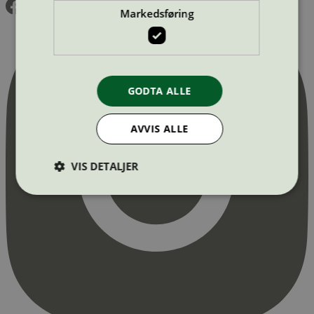
Markedsføring
GODTA ALLE
AVVIS ALLE
VIS DETALJER
Strengt nødvendig
Statistikk
Markedsføring
Strengt nødvendige informasjonskapsler tillater
kjernefunksjoner på nettstedet, som
brukerinnlogging og kontoadministrasjon.
Nettstedet kan ikke brukes riktig uten strengt
nødvendige informasjonskapsler.