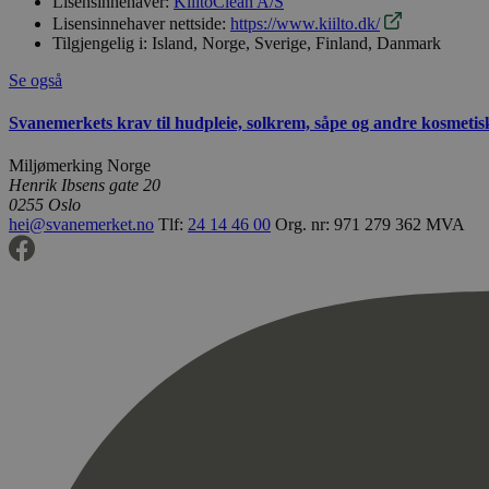
Lisensinnehaver:
KiiltoClean A/S
Lisensinnehaver nettside:
https://www.kiilto.dk/
Tilgjengelig i:
Island, Norge, Sverige, Finland, Danmark
Se også
Svanemerkets krav til hudpleie, solkrem, såpe og andre kosmeti
Miljømerking Norge
Henrik Ibsens gate 20
0255 Oslo
hei@svanemerket.no
Tlf:
24 14 46 00
Org. nr: 971 279 362 MVA