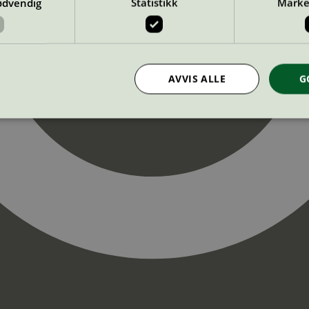
ødvendig
Statistikk
Marke
AVVIS ALLE
G
Strengt nødvendig
Statistikk
Markedsføring
nformasjonskapsler tillater kjernefunksjoner på nettstedet, som brukerinnlogging og k
rukes riktig uten strengt nødvendige informasjonskapsler.
Provider
/
Utløpsdato
Beskrivelse
Domene
InProgress
29
Cookien er satt slik at Hotjar kan spo
Hotjar Ltd
minutter
brukerens reise for et totalt antall økt
.svanemerket.no
54
ingen identifiserbar informasjon.
sekunder
29
Cookien er satt slik at Hotjar kan spo
Hotjar Ltd
minutter
brukerens reise for et totalt antall økt
.svanemerket.no
54
ingen identifiserbar informasjon.