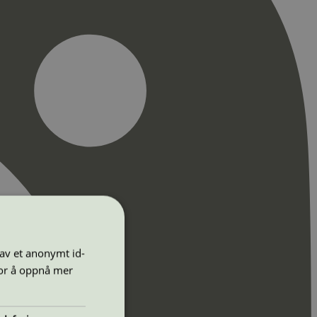
 av et anonymt id-
for å oppnå mer