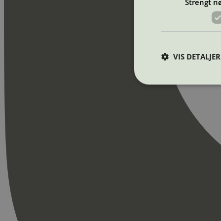
Strengt n
VIS DETALJER
Strengt nødvendige i
Nettstedet kan ikke b
Navn
_hjAbsoluteSession
_hjFirstSeen