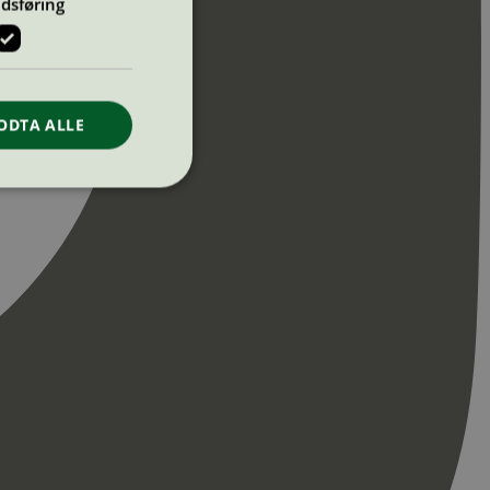
dsføring
ODTA ALLE
ontoadministrasjon.
re begynnelsen på
er. Den inneholder
re begynnelsen på
er. Den inneholder