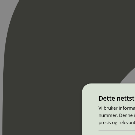
Dette netts
Vi bruker informa
nummer. Denne ide
presis og relevan