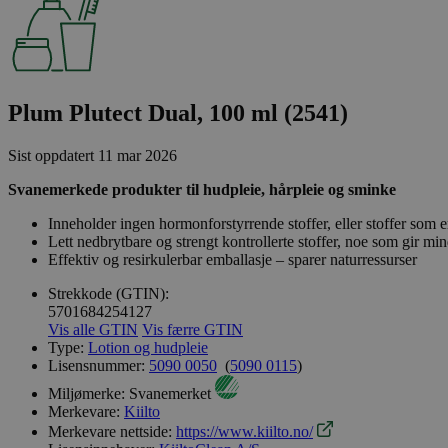
Plum Plutect Dual, 100 ml (2541)
Sist oppdatert
11 mar 2026
Svanemerkede produkter til hudpleie, hårpleie og sminke
Inneholder ingen hormonforstyrrende stoffer, eller stoffer som er
Lett nedbrytbare og strengt kontrollerte stoffer, noe som gir min
Effektiv og resirkulerbar emballasje – sparer naturressurser
Strekkode (GTIN):
5701684254127
Vis alle GTIN
Vis færre GTIN
Type:
Lotion og hudpleie
Lisensnummer:
5090 0050
(
5090 0115
)
Miljømerke:
Svanemerket
Merkevare:
Kiilto
Merkevare nettside:
https://www.kiilto.no/