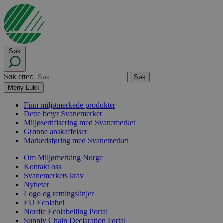
Søk
Søk etter:
Meny
Lukk
Finn miljømerkede produkter
Dette betyr Svanemerket
Miljøsertifisering med Svanemerket
Grønne anskaffelser
Markedsføring med Svanemerket
Om Miljømerking Norge
Kontakt oss
Svanemerkets krav
Nyheter
Logo og retningslinjer
EU Ecolabel
Nordic Ecolabelling Portal
Supply Chain Declaration Portal