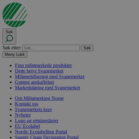
Søk
Søk etter:
Meny
Lukk
Finn miljømerkede produkter
Dette betyr Svanemerket
Miljøsertifisering med Svanemerket
Grønne anskaffelser
Markedsføring med Svanemerket
Om Miljømerking Norge
Kontakt oss
Svanemerkets krav
Nyheter
Logo og retningslinjer
EU Ecolabel
Nordic Ecolabelling Portal
Supply Chain Declaration Portal