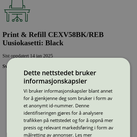
Print & Refill CEXV58BK/REB
Uusiokasetti: Black
Sist oppdatert
14 jan 2025
Svanemerkede tonerkassetter:
Dette nettstedet bruker
Brukes flere ganger, noe som reduserer forbruket av både
informasjonskapsler
ressurser og energi og som skaper mindre avfall
Har god kvalitet
Vi bruker informasjonskapsler blant annet
Inneholder bare stoffer som er godkjent av Svanemerkets
for å gjenkjenne deg som bruker i form av
strenge kjemikaliekontroll
et anonymt id-nummer. Denne
identifiseringen gjøres for å analysere
Type:
Tonerkassetter til Canon
trafikken på nettstedet og for å oppnå mer
Lisensnummer:
5008 0049
presis og relevant markedsføring i form av
Miljømerke:
Svanemerket
Merkevare:
Print & Refill
målretting av annonser.
Les mer