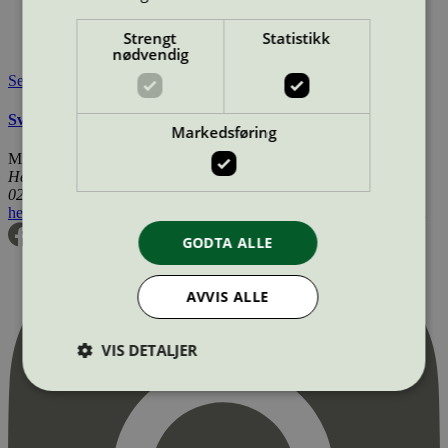
Lisensinnehaver:
wta Carsten Weser GmbH
Lisensinnehaver nettside:
http://wta-suhl.de
Strengt
Statistikk
Tilgjengelig i:
Finland, Utenfor Norden
nødvendig
Se også
Svanemerkets krav til renoverte OEM tonerkassetter
Markedsføring
Miljømerking Norge
Henrik Ibsens gate 20
0255 Oslo
hei@svanemerket.no
Tlf:
24 14 46 00
Org. nr: 971 279 362 MVA
GODTA ALLE
AVVIS ALLE
VIS DETALJER
Strengt nødvendig
Statistikk