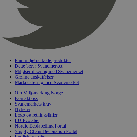
nelapi-product-archive-filters
svanemerket.no
4 dager 4
timer
nelapi-last-visited-category
svanemerket.no
4 dager 4
timer
wordpress_test_cookie
Sesjon
Automattic
Inc.
svanemerket.no
Finn miljømerkede produkter
_hjIncludedInPageviewSample
2 minutter
Hotjar Ltd
Dette betyr Svanemerket
svanemerket.no
Miljøsertifisering med Svanemerket
Grønne anskaffelser
Markedsføring med Svanemerket
Om Miljømerking Norge
Kontakt oss
Svanemerkets krav
Nyheter
Logo og retningslinjer
EU Ecolabel
Nordic Ecolabelling Portal
Provider
/
Navn
Utløpsdato
Beskrivelse
Domene
Supply Chain Declaration Portal
English website