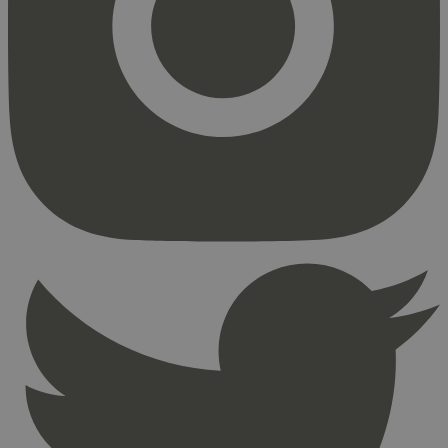
Markedsføring
Strengt nødvendige informasjonskapsler tillater
kjernefunksjoner på nettstedet, som
brukerinnlogging og kontoadministrasjon.
Nettstedet kan ikke brukes riktig uten strengt
nødvendige informasjonskapsler.
Provider
/
Navn
Utløpsdato
Domene
_hjAbsoluteSessionInProgress
29
Hotjar Ltd
minutter
.svanemerket.no
54
sekunder
_hjFirstSeen
29
Hotjar Ltd
minutter
.svanemerket.no
54
sekunder
pageviewCount
.svanemerket.no
Sesjon