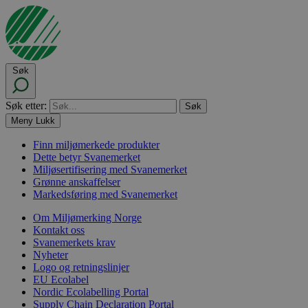
Søk
Søk etter:
Meny
Lukk
Finn miljømerkede produkter
Dette betyr Svanemerket
Miljøsertifisering med Svanemerket
Grønne anskaffelser
Markedsføring med Svanemerket
Om Miljømerking Norge
Kontakt oss
Svanemerkets krav
Nyheter
Logo og retningslinjer
EU Ecolabel
Nordic Ecolabelling Portal
Supply Chain Declaration Portal