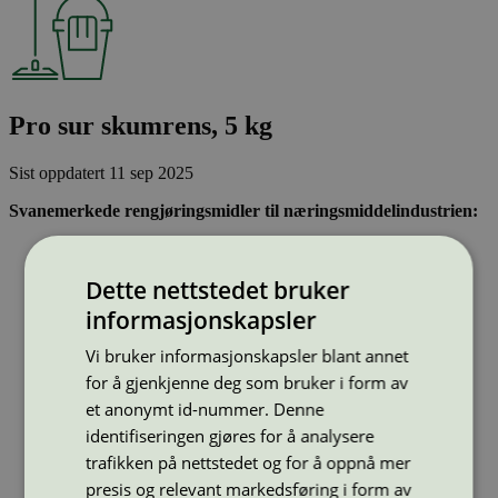
Pro sur skumrens, 5 kg
Sist oppdatert
11 sep 2025
Svanemerkede rengjøringsmidler til næringsmiddelindustrien:
Er effektive samtidig som de er skånsomme for miljøet
Bare stoffer som har gjennomgått Svanemerkets strenge
Dette nettstedet bruker
kjemikaliekontroll kan brukes
Er effektivitetstestet og er like gode som sammenlignbare
informasjonskapsler
produkter
Vi bruker informasjonskapsler blant annet
Strekkode (GTIN):
for å gjenkjenne deg som bruker i form av
5709091016703
Vis alle GTIN
Vis færre GTIN
et anonymt id-nummer. Denne
Type:
Rengj. næringsmiddelindustri
identifiseringen gjøres for å analysere
Lisensnummer:
5070 0008
trafikken på nettstedet og for å oppnå mer
Miljømerke:
Svanemerket
presis og relevant markedsføring i form av
Merkevare:
Iduna