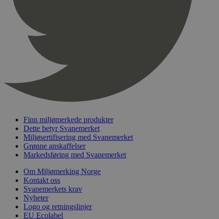
pageviewCount
.svanemerket.no
Sesjon
nelapi-product-archive-filters
svanemerket.no
4 dager 4
timer
nelapi-last-visited-category
svanemerket.no
4 dager 4
timer
wordpress_test_cookie
Sesjon
Automattic
Inc.
svanemerket.no
_hjIncludedInPageviewSample
2 minutter
Hotjar Ltd
Finn miljømerkede produkter
svanemerket.no
Dette betyr Svanemerket
Miljøsertifisering med Svanemerket
Grønne anskaffelser
Markedsføring med Svanemerket
Om Miljømerking Norge
Kontakt oss
Svanemerkets krav
Nyheter
Logo og retningslinjer
Provider
/
EU Ecolabel
Navn
Utløpsdato
Beskrivelse