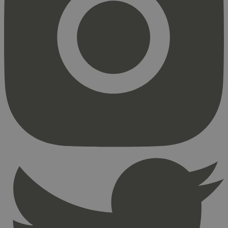
Strengt nødvendig
Statistikk
Markedsføring
Strengt nødvendige informasjonskapsler tillater
kjernefunksjoner på nettstedet, som
brukerinnlogging og kontoadministrasjon.
Nettstedet kan ikke brukes riktig uten strengt
nødvendige informasjonskapsler.
Provider
/
Navn
Utløpsdato
Domene
_hjAbsoluteSessionInProgress
29
Hotjar Ltd
minutter
.svanemerket.no
54
sekunder
_hjFirstSeen
29
Hotjar Ltd
minutter
.svanemerket.no
54
sekunder