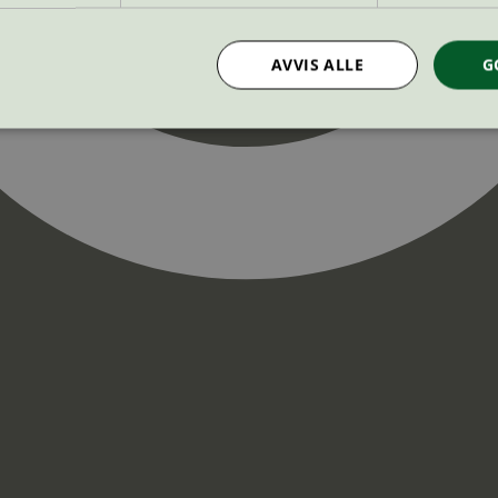
AVVIS ALLE
G
Strengt nødvendig
Statistikk
Markedsføring
nformasjonskapsler tillater kjernefunksjoner på nettstedet, som brukerinnlogging og k
rukes riktig uten strengt nødvendige informasjonskapsler.
Provider
/
Utløpsdato
Beskrivelse
Domene
InProgress
29
Cookien er satt slik at Hotjar kan spo
Hotjar Ltd
minutter
brukerens reise for et totalt antall økt
.svanemerket.no
54
ingen identifiserbar informasjon.
sekunder
29
Cookien er satt slik at Hotjar kan spo
Hotjar Ltd
minutter
brukerens reise for et totalt antall økt
.svanemerket.no
54
ingen identifiserbar informasjon.
sekunder
.svanemerket.no
Sesjon