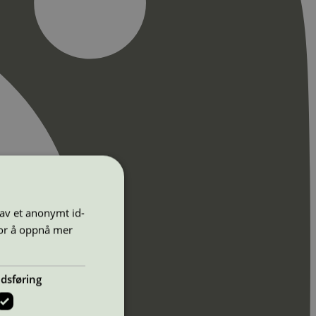
 av et anonymt id-
for å oppnå mer
dsføring