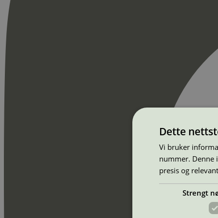
Dette netts
Vi bruker informa
nummer. Denne ide
presis og relevan
Strengt n