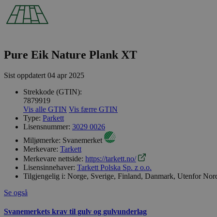
Pure Eik Nature Plank XT
Sist oppdatert
04 apr 2025
Strekkode (GTIN):
7879919
Vis alle GTIN
Vis færre GTIN
Type:
Parkett
Lisensnummer:
3029 0026
Miljømerke:
Svanemerket
Merkevare:
Tarkett
Merkevare nettside:
https://tarkett.no/
Lisensinnehaver:
Tarkett Polska Sp. z o.o.
Tilgjengelig i:
Norge, Sverige, Finland, Danmark, Utenfor Nor
Se også
Svanemerkets krav til gulv og gulvunderlag