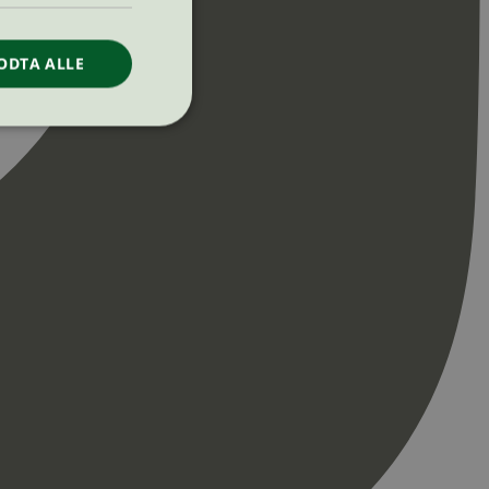
ODTA ALLE
ontoadministrasjon.
re begynnelsen på
er. Den inneholder
re begynnelsen på
er. Den inneholder