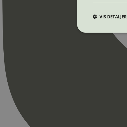
VIS DETALJER
Strengt nødvendige i
Nettstedet kan ikke b
Navn
_hjAbsoluteSession
_hjFirstSeen
pageviewCount