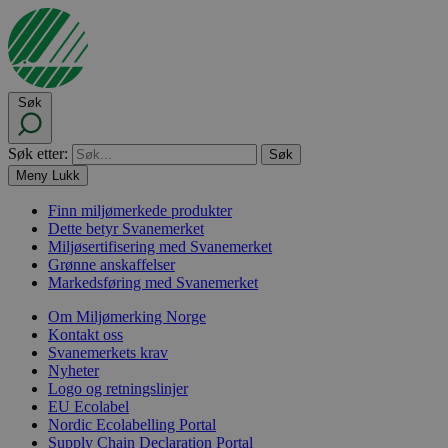
Søk
Søk etter:
Meny
Lukk
Finn miljømerkede produkter
Dette betyr Svanemerket
Miljøsertifisering med Svanemerket
Grønne anskaffelser
Markedsføring med Svanemerket
Om Miljømerking Norge
Kontakt oss
Svanemerkets krav
Nyheter
Logo og retningslinjer
EU Ecolabel
Nordic Ecolabelling Portal
Supply Chain Declaration Portal