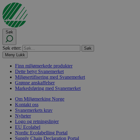
Søk
Søk etter:
Meny
Lukk
Finn miljømerkede produkter
Dette betyr Svanemerket
Miljøsertifisering med Svanemerket
Grønne anskaffelser
Markedsføring med Svanemerket
Om Miljømerking Norge
Kontakt oss
Svanemerkets krav
Nyheter
Logo og retningslinjer
EU Ecolabel
Nordic Ecolabelling Portal
Supply Chain Declaration Portal