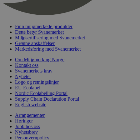
nelapi-last-visited-category
svanemerket.no
4 dager 4
timer
wordpress_test_cookie
Sesjon
Automattic
Inc.
svanemerket.no
Finn miljømerkede produkter
Dette betyr Svanemerket
Miljøsertifisering med Svanemerket
Grønne anskaffelser
_hjIncludedInPageviewSample
2 minutter
Hotjar Ltd
Markedsføring med Svanemerket
svanemerket.no
Om Miljømerking Norge
Kontakt oss
Svanemerkets krav
Nyheter
Logo og retningslinjer
EU Ecolabel
Nordic Ecolabelling Portal
Supply Chain Declaration Portal
English website
Provider
/
Navn
Utløpsdato
Beskrivelse
Arrangementer
Domene
Høringer
_gat_UA-
.svanemerket.no
54
Dette er en 
Provider
/
Jobb hos oss
Navn
Utløpsdato
Beskrivels
33776333-1
sekunder
informasjons
Domene
Nyhetsbrev
Google Analyt
Personvernpolicy
mønsterelem
_fbp
3 måneder
Brukt av F