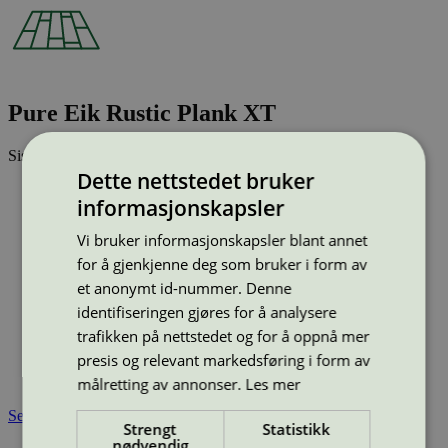
Pure Eik Rustic Plank XT
Sist oppdatert
04 apr 2025
Dette nettstedet bruker
Strekkode (GTIN):
informasjonskapsler
7877060
Vis alle GTIN
Vis færre GTIN
Vi bruker informasjonskapsler blant annet
Type:
Parkett
Lisensnummer:
3029 0026
for å gjenkjenne deg som bruker i form av
et anonymt id-nummer. Denne
Miljømerke:
Svanemerket
Merkevare:
Tarkett
identifiseringen gjøres for å analysere
Merkevare nettside:
https://tarkett.no/
trafikken på nettstedet og for å oppnå mer
Lisensinnehaver:
Tarkett Polska Sp. z o.o.
presis og relevant markedsføring i form av
Tilgjengelig i:
Norge, Sverige, Finland, Danmark, Utenfor
Norden
målretting av annonser.
Les mer
Se også
Strengt
Statistikk
nødvendig