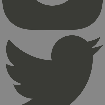
kjernefunksjoner på nettstedet, som
brukerinnlogging og kontoadministrasjon.
Nettstedet kan ikke brukes riktig uten strengt
nødvendige informasjonskapsler.
Provider
/
Navn
Utløpsdato
Domene
_hjAbsoluteSessionInProgress
29
Hotjar Ltd
minutter
.svanemerket.no
54
sekunder
_hjFirstSeen
29
Hotjar Ltd
minutter
.svanemerket.no
54
sekunder
pageviewCount
.svanemerket.no
Sesjon
nelapi-product-archive-filters
svanemerket.no
4 dager 4
timer