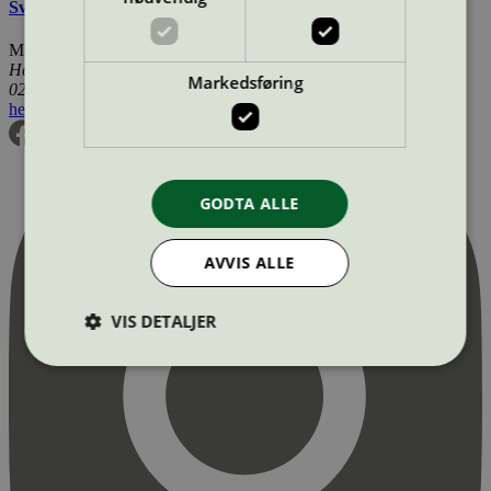
Svanemerkets krav til gulv og gulvunderlag
Miljømerking Norge
Henrik Ibsens gate 20
Markedsføring
0255 Oslo
hei@svanemerket.no
Tlf:
24 14 46 00
Org. nr: 971 279 362 MVA
GODTA ALLE
AVVIS ALLE
VIS DETALJER
Strengt nødvendig
Statistikk
Markedsføring
Strengt nødvendige informasjonskapsler tillater