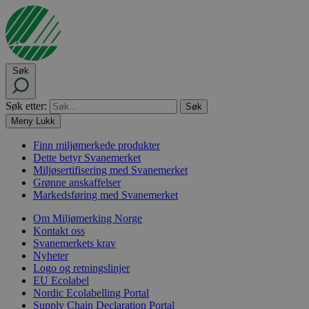
Søk
Søk etter:
Meny
Lukk
Finn miljømerkede produkter
Dette betyr Svanemerket
Miljøsertifisering med Svanemerket
Grønne anskaffelser
Markedsføring med Svanemerket
Om Miljømerking Norge
Kontakt oss
Svanemerkets krav
Nyheter
Logo og retningslinjer
EU Ecolabel
Nordic Ecolabelling Portal
Supply Chain Declaration Portal