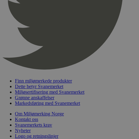
pageviewCount
.svanemerket.no
Sesjon
nelapi-product-archive-filters
svanemerket.no
4 dager 4
timer
nelapi-last-visited-category
svanemerket.no
4 dager 4
timer
wordpress_test_cookie
Sesjon
Automattic
Inc.
svanemerket.no
_hjIncludedInPageviewSample
2 minutter
Hotjar Ltd
svanemerket.no
Finn miljømerkede produkter
Dette betyr Svanemerket
Miljøsertifisering med Svanemerket
Grønne anskaffelser
Markedsføring med Svanemerket
Om Miljømerking Norge
Kontakt oss
Svanemerkets krav
Nyheter
Logo og retningslinjer
Provider
/