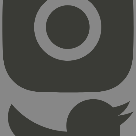
Strengt nødvendig
Statistikk
Markedsføring
Strengt nødvendige informasjonskapsler tillater
kjernefunksjoner på nettstedet, som
brukerinnlogging og kontoadministrasjon.
Nettstedet kan ikke brukes riktig uten strengt
nødvendige informasjonskapsler.
Provider
/
Navn
Utløpsdato
Domene
_hjAbsoluteSessionInProgress
29
Hotjar Ltd
minutter
.svanemerket.no
54
sekunder
_hjFirstSeen
29
Hotjar Ltd
minutter
.svanemerket.no
54
sekunder