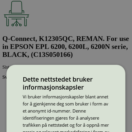
Q-Connect, K12305QC, REMAN. For use
in EPSON EPL 6200, 6200L, 6200N serie,
BLACK, (C13S050166)
Sist oppdatert
28 nov 2024
Svanemerkede tonerkassetter:
Dette nettstedet bruker
informasjonskapsler
Brukes flere ganger, noe som reduserer forbruket av både
ressurser og energi og som skaper mindre avfall
Vi bruker informasjonskapsler blant annet
Har god kvalitet
Inneholder bare stoffer som er godkjent av Svanemerkets
for å gjenkjenne deg som bruker i form av
strenge kjemikaliekontroll
et anonymt id-nummer. Denne
identifiseringen gjøres for å analysere
Type:
Tonerkassetter til Epson
trafikken på nettstedet og for å oppnå mer
Lisensnummer:
3008 0041