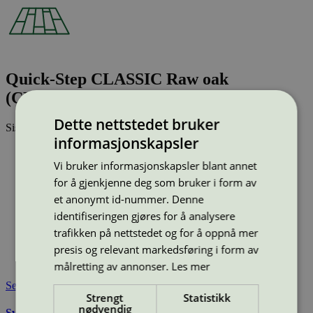
Quick-Step CLASSIC Raw oak
(CLM5788)
Dette nettstedet bruker
Sist oppdatert
24 feb 2026
informasjonskapsler
Type:
Laminatgulv
Lisensnummer:
3029 0001
Vi bruker informasjonskapsler blant annet
for å gjenkjenne deg som bruker i form av
Miljømerke:
Svanemerket
Merkevare:
Quick-Step
et anonymt id-nummer. Denne
Merkevare nettside:
https://www.quick-step.no/nb-no/
identifiseringen gjøres for å analysere
Lisensinnehaver:
Unilin BV, division Flooring
trafikken på nettstedet og for å oppnå mer
Lisensinnehaver nettside:
http://www.unilin.com
presis og relevant markedsføring i form av
Tilgjengelig i:
Island, Norge, Sverige, Finland, Danmark,
Utenfor Norden
målretting av annonser.
Les mer
Se også
Strengt
Statistikk
nødvendig
Svanemerkets krav til gulv og gulvunderlag