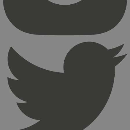
kjernefunksjoner på nettstedet, som
brukerinnlogging og kontoadministrasjon.
Nettstedet kan ikke brukes riktig uten strengt
nødvendige informasjonskapsler.
Provider
/
Navn
Utløpsdato
Domene
_hjAbsoluteSessionInProgress
29
Hotjar Ltd
minutter
.svanemerket.no
54
sekunder
_hjFirstSeen
29
Hotjar Ltd
minutter
.svanemerket.no
54
sekunder
pageviewCount
.svanemerket.no
Sesjon
nelapi-product-archive-filters
svanemerket.no
4 dager 4
timer