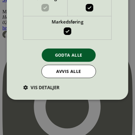
Miljømerking Norge
Henrik Ibsens gate 20
Markedsføring
0255 Oslo
hei@svanemerket.no
Tlf:
24 14 46 00
Org. nr: 971 279 362 MVA
GODTA ALLE
AVVIS ALLE
VIS DETALJER
Strengt nødvendig
Statistikk
Markedsføring
Strengt nødvendige informasjonskapsler tillater