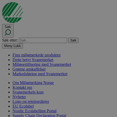
Søk
Søk etter:
Meny
Lukk
Finn miljømerkede produkter
Dette betyr Svanemerket
Miljøsertifisering med Svanemerket
Grønne anskaffelser
Markedsføring med Svanemerket
Om Miljømerking Norge
Kontakt oss
Svanemerkets krav
Nyheter
Logo og retningslinjer
EU Ecolabel
Nordic Ecolabelling Portal
Supply Chain Declaration Portal