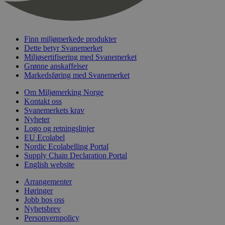
nelapi-last-visited-category
svanemerket.no
4 dager 4
timer
wordpress_test_cookie
Sesjon
Automattic
Inc.
Finn miljømerkede produkter
svanemerket.no
Dette betyr Svanemerket
Miljøsertifisering med Svanemerket
Grønne anskaffelser
_hjIncludedInPageviewSample
2 minutter
Hotjar Ltd
Markedsføring med Svanemerket
svanemerket.no
Om Miljømerking Norge
Kontakt oss
Svanemerkets krav
Nyheter
Logo og retningslinjer
EU Ecolabel
Nordic Ecolabelling Portal
Supply Chain Declaration Portal
English website
Provider
/
Navn
Utløpsdato
Beskrivelse
Arrangementer
Domene
Høringer
_gat_UA-
.svanemerket.no
54
Dette er en 
Jobb hos oss
Provider
/
Navn
Utløpsdato
Beskrivels
33776333-1
sekunder
informasjons
Nyhetsbrev
Domene
Google Analyt
Personvernpolicy
mønsterelem
_fbp
3 måneder
Brukt av F
Meta Platform