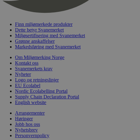
nelapi-last-visited-category
svanemerket.no
4 dager 4
timer
wordpress_test_cookie
Sesjon
Automattic
Inc.
Finn miljømerkede produkter
svanemerket.no
Dette betyr Svanemerket
Miljøsertifisering med Svanemerket
Grønne anskaffelser
_hjIncludedInPageviewSample
2 minutter
Hotjar Ltd
Markedsføring med Svanemerket
svanemerket.no
Om Miljømerking Norge
Kontakt oss
Svanemerkets krav
Nyheter
Logo og retningslinjer
EU Ecolabel
Nordic Ecolabelling Portal
Supply Chain Declaration Portal
English website
Provider
/
Navn
Utløpsdato
Beskrivelse
Arrangementer
Domene
Høringer
_gat_UA-
.svanemerket.no
54
Dette er en 
Jobb hos oss
Provider
/
Navn
Utløpsdato
Beskrivels
33776333-1
sekunder
informasjons
Nyhetsbrev
Domene
Google Analyt
Personvernpolicy
mønsterelem
_fbp
3 måneder
Brukt av F
Meta Platform