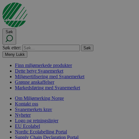
Søk
Søk etter:
Meny
Lukk
Finn miljømerkede produkter
Dette betyr Svanemerket
Miljøsertifisering med Svanemerket
Grønne anskaffelser
Markedsføring med Svanemerket
Om Miljømerking Norge
Kontakt oss
Svanemerkets krav
Nyheter
Logo og retningslinjer
EU Ecolabel
Nordic Ecolabelling Portal
Supply Chain Declaration Portal