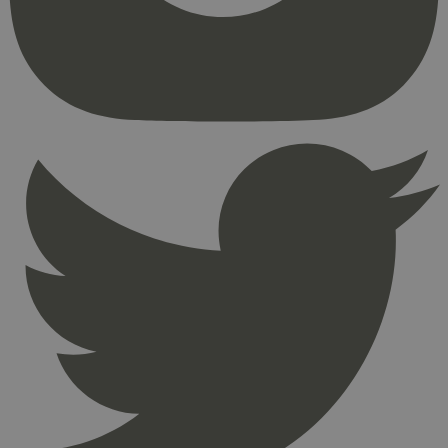
kjernefunksjoner på nettstedet, som
brukerinnlogging og kontoadministrasjon.
Nettstedet kan ikke brukes riktig uten strengt
nødvendige informasjonskapsler.
Provider
/
Navn
Utløpsdato
Domene
_hjAbsoluteSessionInProgress
29
Hotjar Ltd
minutter
.svanemerket.no
54
sekunder
_hjFirstSeen
29
Hotjar Ltd
minutter
.svanemerket.no
54
sekunder
pageviewCount
.svanemerket.no
Sesjon
nelapi-product-archive-filters
svanemerket.no
4 dager 4
timer