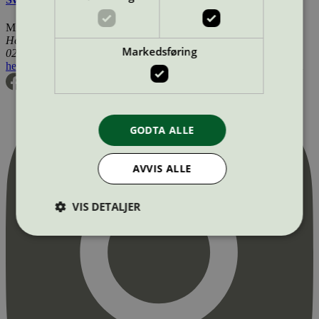
Miljømerking Norge
Henrik Ibsens gate 20
Markedsføring
0255 Oslo
hei@svanemerket.no
Tlf:
24 14 46 00
Org. nr: 971 279 362 MVA
GODTA ALLE
AVVIS ALLE
VIS DETALJER
Strengt nødvendig
Statistikk
Markedsføring
Strengt nødvendige informasjonskapsler tillater