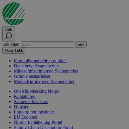
Søk
Søk etter:
Meny
Lukk
Finn miljømerkede produkter
Dette betyr Svanemerket
Miljøsertifisering med Svanemerket
Grønne anskaffelser
Markedsføring med Svanemerket
Om Miljømerking Norge
Kontakt oss
Svanemerkets krav
Nyheter
Logo og retningslinjer
EU Ecolabel
Nordic Ecolabelling Portal
Supply Chain Declaration Portal