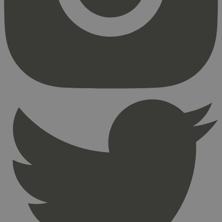
Strengt nødvendige informasjonskapsler tillater
kjernefunksjoner på nettstedet, som
brukerinnlogging og kontoadministrasjon.
Nettstedet kan ikke brukes riktig uten strengt
nødvendige informasjonskapsler.
Provider
/
Navn
Utløpsdato
Domene
_hjAbsoluteSessionInProgress
29
Hotjar Ltd
minutter
.svanemerket.no
54
sekunder
_hjFirstSeen
29
Hotjar Ltd
minutter
.svanemerket.no
54
sekunder
pageviewCount
.svanemerket.no
Sesjon
nelapi-product-archive-filters
svanemerket.no
4 dager 4