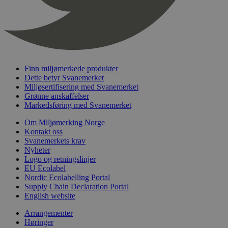
timer
nelapi-last-visited-category
svanemerket.no
4 dager 4
timer
wordpress_test_cookie
Sesjon
Automattic
Inc.
svanemerket.no
Finn miljømerkede produkter
Dette betyr Svanemerket
Miljøsertifisering med Svanemerket
_hjIncludedInPageviewSample
2 minutter
Hotjar Ltd
Grønne anskaffelser
svanemerket.no
Markedsføring med Svanemerket
Om Miljømerking Norge
Kontakt oss
Svanemerkets krav
Nyheter
Logo og retningslinjer
EU Ecolabel
Nordic Ecolabelling Portal
Supply Chain Declaration Portal
Provider
/
English website
Navn
Utløpsdato
Beskrivelse
Domene
Arrangementer
_gat_UA-
.svanemerket.no
54
Dette er en 
Provider
/
Navn
Utløpsdato
Beskrivels
Høringer
33776333-1
sekunder
informasjons
Domene