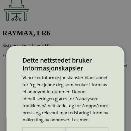
RAYMAX, LR6
Sist oppdatert
13 jan 2025
Et svanemerket batteri:
Dette nettstedet bruker
Har ikke tungmetallene kvikksølv, kadmium eller bly som del
informasjonskapsler
av funksjonen
Inneholder ikke PVC
Vi bruker informasjonskapsler blant annet
Har god batterikapasitet - som gir lengre levetid og lavere
for å gjenkjenne deg som bruker i form av
råvareforbruk
et anonymt id-nummer. Denne
Type:
Engangsbatteri
identifiseringen gjøres for å analysere
Lisensnummer:
3001 0019
trafikken på nettstedet og for å oppnå mer
Miljømerke:
Svanemerket
presis og relevant markedsføring i form av
Lisensinnehaver:
Zhejiang Mustang Battery Co., LTD
målretting av annonser.
Les mer
Lisensinnehaver nettside:
https://www.raymax.cn
Tilgjengelig i:
Norge