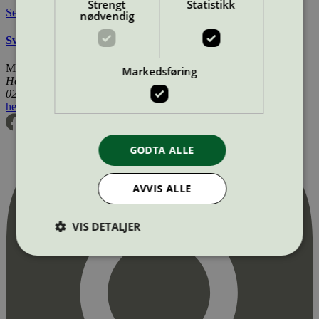
Strengt
Statistikk
Se også
nødvendig
Svanemerkets krav til batterier (ikke oppladbare)
Miljømerking Norge
Markedsføring
Henrik Ibsens gate 20
0255 Oslo
hei@svanemerket.no
Tlf:
24 14 46 00
Org. nr: 971 279 362 MVA
GODTA ALLE
AVVIS ALLE
VIS DETALJER
Strengt nødvendig
Statistikk
Markedsføring