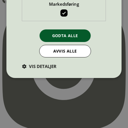
Markedsføring
GODTA ALLE
AVVIS ALLE
VIS DETALJER
Strengt nødvendig
Statistikk
Markedsføring
Strengt nødvendige informasjonskapsler tillater
kjernefunksjoner på nettstedet, som
brukerinnlogging og kontoadministrasjon.
Nettstedet kan ikke brukes riktig uten strengt
nødvendige informasjonskapsler.