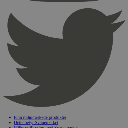
Provider
/
Navn
Utløpsdato
Domene
_hjAbsoluteSessionInProgress
29
Hotjar Ltd
minutter
.svanemerket.no
54
sekunder
_hjFirstSeen
29
Hotjar Ltd
minutter
.svanemerket.no
54
sekunder
pageviewCount
.svanemerket.no
Sesjon
nelapi-product-archive-filters
svanemerket.no
4 dager 4
timer
nelapi-last-visited-category
svanemerket.no
4 dager 4
Finn miljømerkede produkter
timer
Dette betyr Svanemerket
wordpress_test_cookie
Sesjon
Automattic
Miljøsertifisering med Svanemerket