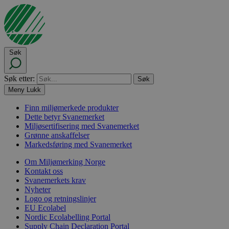
Søk
Søk etter:
Meny
Lukk
Finn miljømerkede produkter
Dette betyr Svanemerket
Miljøsertifisering med Svanemerket
Grønne anskaffelser
Markedsføring med Svanemerket
Om Miljømerking Norge
Kontakt oss
Svanemerkets krav
Nyheter
Logo og retningslinjer
EU Ecolabel
Nordic Ecolabelling Portal
Supply Chain Declaration Portal