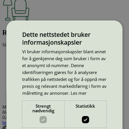
RECTANGULAR B637
Dette nettstedet bruker
informasjonskapsler
Sist oppdatert
14 jan 2026
Vi bruker informasjonskapsler blant annet
Type:
Bord (EU Ecolabel)
for å gjenkjenne deg som bruker i form av
Lisensnummer:
DK/049/002
Miljømerke:
EU Ecolabel
et anonymt id-nummer. Denne
Merkevare:
Fritz Hansen
identifiseringen gjøres for å analysere
Merkevare nettside:
https://fritzhansen.com/da-dk
trafikken på nettstedet og for å oppnå mer
Lisensinnehaver:
Kvist Industries A/S
presis og relevant markedsføring i form av
Lisensinnehaver nettside:
https://www.kvist.com
Tilgjengelig i:
Island, Norge, Sverige, Finland, Danmark,
målretting av annonser.
Les mer
Utenfor Norden
Strengt
Statistikk
Miljømerking Norge
nødvendig
Henrik Ibsens gate 20
0255 Oslo
hei@svanemerket.no
Tlf:
24 14 46 00
Org. nr: 971 279 362 MVA