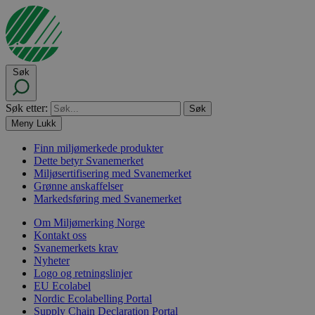
Søk
Søk etter:
Meny
Lukk
Finn miljømerkede produkter
Dette betyr Svanemerket
Miljøsertifisering med Svanemerket
Grønne anskaffelser
Markedsføring med Svanemerket
Om Miljømerking Norge
Kontakt oss
Svanemerkets krav
Nyheter
Logo og retningslinjer
EU Ecolabel
Nordic Ecolabelling Portal
Supply Chain Declaration Portal