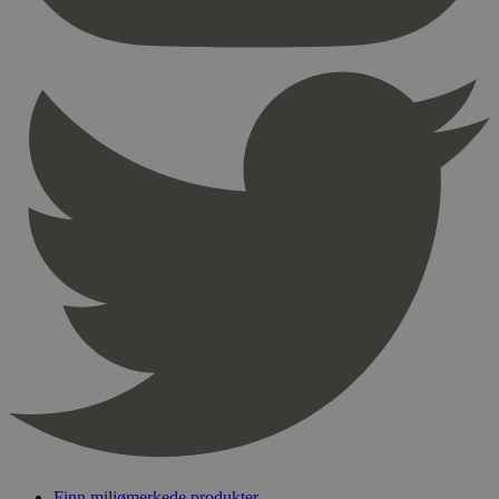
nødvendige informasjonskapsler.
Provider
/
Navn
Utløpsdato
Domene
_hjAbsoluteSessionInProgress
29
Hotjar Ltd
minutter
.svanemerket.no
54
sekunder
_hjFirstSeen
29
Hotjar Ltd
minutter
.svanemerket.no
54
sekunder
pageviewCount
.svanemerket.no
Sesjon
nelapi-product-archive-filters
svanemerket.no
4 dager 4
timer
nelapi-last-visited-category
svanemerket.no
4 dager 4
timer
Finn miljømerkede produkter