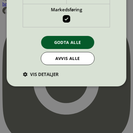
hei@svanemerket.no
Tlf:
24 14 46 00
Org. nr: 971 279 362 MVA
Markedsføring
GODTA ALLE
AVVIS ALLE
VIS DETALJER
Strengt nødvendig
Statistikk
Markedsføring
Strengt nødvendige informasjonskapsler tillater
kjernefunksjoner på nettstedet, som
brukerinnlogging og kontoadministrasjon.
Nettstedet kan ikke brukes riktig uten strengt