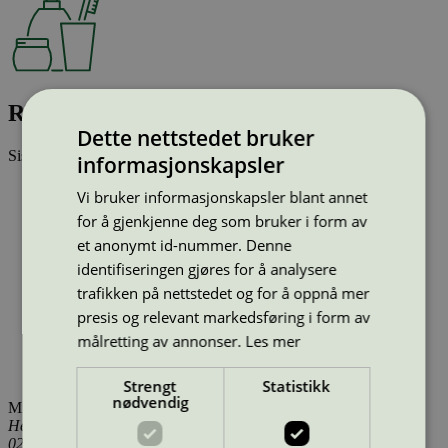
REMA 1000 DK XL, 40 stk.
Dette nettstedet bruker
Sist oppdatert
01 jun 2026
informasjonskapsler
Strekkode (GTIN):
Vi bruker informasjonskapsler blant annet
5705830358578
for å gjenkjenne deg som bruker i form av
Vis alle GTIN
Vis færre GTIN
Type:
Bleier (EU ecolabel)
et anonymt id-nummer. Denne
Lisensnummer:
DK/047/001
identifiseringen gjøres for å analysere
Miljømerke:
EU Ecolabel
trafikken på nettstedet og for å oppnå mer
Merkevare:
REMA 1000
presis og relevant markedsføring i form av
Merkevare nettside:
https://www.rema.no/
Lisensinnehaver:
Abena Produktion A/S
målretting av annonser.
Les mer
Lisensinnehaver nettside:
http://www.abena.dk
Tilgjengelig i:
Danmark
Strengt
Statistikk
nødvendig
Miljømerking Norge
Henrik Ibsens gate 20
0255 Oslo