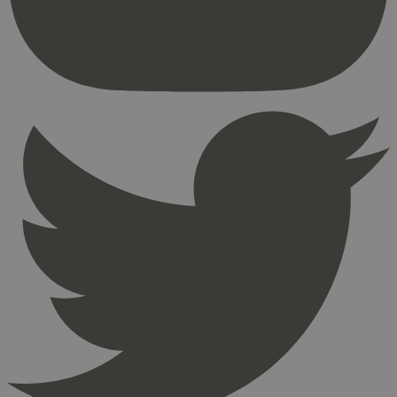
brukerinnlogging og kontoadministrasjon.
Nettstedet kan ikke brukes riktig uten strengt
nødvendige informasjonskapsler.
Provider
/
Navn
Utløpsdato
Domene
_hjAbsoluteSessionInProgress
29
Hotjar Ltd
minutter
.svanemerket.no
54
sekunder
_hjFirstSeen
29
Hotjar Ltd
minutter
.svanemerket.no
54
sekunder
pageviewCount
.svanemerket.no
Sesjon
nelapi-product-archive-filters
svanemerket.no
4 dager 4
timer
nelapi-last-visited-category
svanemerket.no
4 dager 4