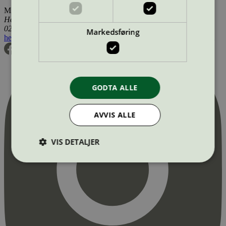
Miljømerking Norge
Henrik Ibsens gate 20
0255 Oslo
Markedsføring
hei@svanemerket.no
Tlf:
24 14 46 00
Org. nr: 971 279 362 MVA
GODTA ALLE
AVVIS ALLE
VIS DETALJER
Strengt nødvendig
Statistikk
Markedsføring
Strengt nødvendige informasjonskapsler tillater
kjernefunksjoner på nettstedet, som