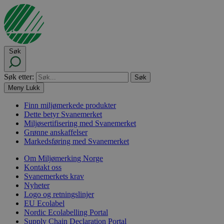
Søk
Søk etter:
Meny
Lukk
Finn miljømerkede produkter
Dette betyr Svanemerket
Miljøsertifisering med Svanemerket
Grønne anskaffelser
Markedsføring med Svanemerket
Om Miljømerking Norge
Kontakt oss
Svanemerkets krav
Nyheter
Logo og retningslinjer
EU Ecolabel
Nordic Ecolabelling Portal
Supply Chain Declaration Portal