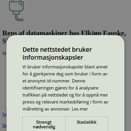
Rens af datamaskiner hos Elkjøp Fauske,
Sjøgata 42 Fauske
Dette nettstedet bruker
Sist oppdatert
30 okt 2025
informasjonskapsler
Type:
Rengjøring av væskeskadede datamaskiner
Vi bruker informasjonskapsler blant annet
Lisensnummer:
5108 0001
for å gjenkjenne deg som bruker i form av
Miljømerke:
Svanemerket
et anonymt id-nummer. Denne
Merkevare:
Techsave
identifiseringen gjøres for å analysere
Merkevare nettside:
https://techsave.com/
Lisensinnehaver:
Techsave A/S
trafikken på nettstedet og for å oppnå mer
Lisensinnehaver nettside:
https://techsave.com/
presis og relevant markedsføring i form av
Tilgjengelig i:
Norge
målretting av annonser.
Les mer
Se også
Strengt
Statistikk
Svanemerkets krav til rengjøring av væskeskadet elektronikk
nødvendig