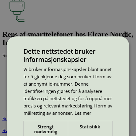
Rens af smarttelefoner hos Elcare Nordic,
Industriveien 53, Kongsvinger
Dette nettstedet bruker
Sist oppdatert
30 okt 2025
informasjonskapsler
Type:
Rengjøring av væskeskadede smarttelefoner
Vi bruker informasjonskapsler blant annet
Lisensnummer:
5108 0001
for å gjenkjenne deg som bruker i form av
Miljømerke:
Svanemerket
et anonymt id-nummer. Denne
Merkevare:
Techsave
identifiseringen gjøres for å analysere
Merkevare nettside:
https://techsave.com/
Lisensinnehaver:
Techsave A/S
trafikken på nettstedet og for å oppnå mer
Lisensinnehaver nettside:
https://techsave.com/
presis og relevant markedsføring i form av
Tilgjengelig i:
Norge
målretting av annonser.
Les mer
Se også
Strengt
Statistikk
Svanemerkets krav til rengjøring av væskeskadet elektronikk
nødvendig