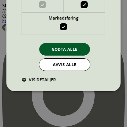
Miljømerking Norge
Henrik Ibsens gate 20
0255 Oslo
Markedsføring
hei@svanemerket.no
Tlf:
24 14 46 00
Org. nr: 971 279 362 MVA
GODTA ALLE
AVVIS ALLE
VIS DETALJER
Strengt nødvendig
Statistikk
Markedsføring
Strengt nødvendige informasjonskapsler tillater
kjernefunksjoner på nettstedet, som