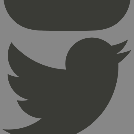
brukerinnlogging og kontoadministrasjon.
Nettstedet kan ikke brukes riktig uten strengt
nødvendige informasjonskapsler.
Provider
/
Navn
Utløpsdato
Domene
_hjAbsoluteSessionInProgress
29
Hotjar Ltd
minutter
.svanemerket.no
54
sekunder
_hjFirstSeen
29
Hotjar Ltd
minutter
.svanemerket.no
54
sekunder
pageviewCount
.svanemerket.no
Sesjon
nelapi-product-archive-filters
svanemerket.no
4 dager 4
timer
nelapi-last-visited-category
svanemerket.no
4 dager 4