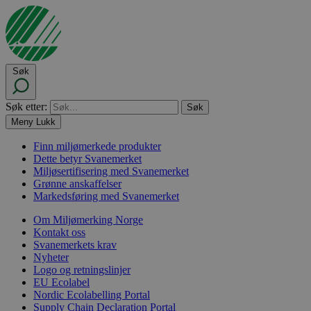
Søk
Søk etter:
Meny
Lukk
Finn miljømerkede produkter
Dette betyr Svanemerket
Miljøsertifisering med Svanemerket
Grønne anskaffelser
Markedsføring med Svanemerket
Om Miljømerking Norge
Kontakt oss
Svanemerkets krav
Nyheter
Logo og retningslinjer
EU Ecolabel
Nordic Ecolabelling Portal
Supply Chain Declaration Portal