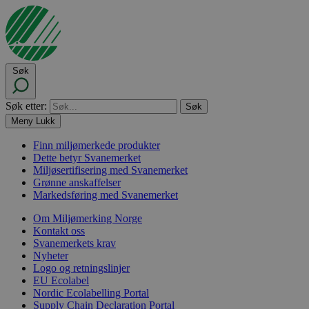
Søk
Søk etter:
Meny
Lukk
Finn miljømerkede produkter
Dette betyr Svanemerket
Miljøsertifisering med Svanemerket
Grønne anskaffelser
Markedsføring med Svanemerket
Om Miljømerking Norge
Kontakt oss
Svanemerkets krav
Nyheter
Logo og retningslinjer
EU Ecolabel
Nordic Ecolabelling Portal
Supply Chain Declaration Portal