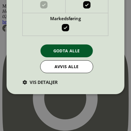
Miljømerking Norge
Henrik Ibsens gate 20
0255 Oslo
Markedsføring
hei@svanemerket.no
Tlf:
24 14 46 00
Org. nr: 971 279 362 MVA
GODTA ALLE
AVVIS ALLE
VIS DETALJER
Strengt nødvendig
Statistikk
Markedsføring
Strengt nødvendige informasjonskapsler tillater
kjernefunksjoner på nettstedet, som