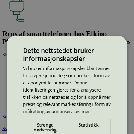
Rens af smarttelefoner hos Elkjøp
Phonehouse Manglerud, Plogveien 6 Oslo
Dette nettstedet bruker
Sist oppdatert
30 okt 2025
informasjonskapsler
Type:
Rengjøring av væskeskadede smarttelefoner
Vi bruker informasjonskapsler blant annet
Lisensnummer:
5108 0001
for å gjenkjenne deg som bruker i form av
Miljømerke:
Svanemerket
et anonymt id-nummer. Denne
Merkevare:
Techsave
identifiseringen gjøres for å analysere
Merkevare nettside:
https://techsave.com/
Lisensinnehaver:
Techsave A/S
trafikken på nettstedet og for å oppnå mer
Lisensinnehaver nettside:
https://techsave.com/
presis og relevant markedsføring i form av
Tilgjengelig i:
Norge
målretting av annonser.
Les mer
Se også
Strengt
Statistikk
Svanemerkets krav til rengjøring av væskeskadet elektronikk
nødvendig