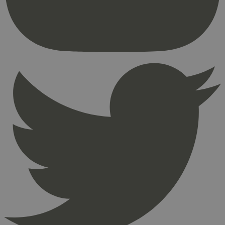
brukerinnlogging og kontoadministrasjon.
Nettstedet kan ikke brukes riktig uten strengt
nødvendige informasjonskapsler.
Provider
/
Navn
Utløpsdato
Domene
_hjAbsoluteSessionInProgress
29
Hotjar Ltd
minutter
.svanemerket.no
54
sekunder
_hjFirstSeen
29
Hotjar Ltd
minutter
.svanemerket.no
54
sekunder
pageviewCount
.svanemerket.no
Sesjon
nelapi-product-archive-filters
svanemerket.no
4 dager 4
timer
nelapi-last-visited-category
svanemerket.no
4 dager 4