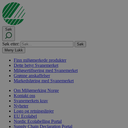
Søk
Søk etter:
Meny
Lukk
Finn miljømerkede produkter
Dette betyr Svanemerket
Miljøsertifisering med Svanemerket
Grønne anskaffelser
Markedsføring med Svanemerket
Om Miljømerking Norge
Kontakt oss
Svanemerkets krav
Nyheter
Logo og retningslinjer
EU Ecolabel
Nordic Ecolabelling Portal
Supply Chain Declaration Portal