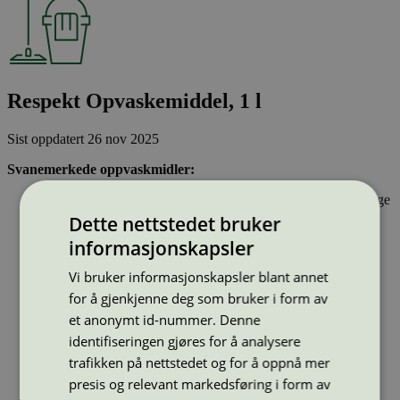
Respekt Opvaskemiddel, 1 l
Sist oppdatert
26 nov 2025
Svanemerkede oppvaskmidler:
Inneholder stoffer som har gjennomgått Svanemerkets strenge
kjemikaliekontroll, som tar hensyn til både helse og miljø.
Dette nettstedet bruker
Er drøye i bruk.
informasjonskapsler
Har emballasje som i utforming og materialer bidrar til en
sirkulær økonomi
Vi bruker informasjonskapsler blant annet
for å gjenkjenne deg som bruker i form av
Strekkode (GTIN):
et anonymt id-nummer. Denne
5701305017407
identifiseringen gjøres for å analysere
Vis alle GTIN
Vis færre GTIN
Type:
Håndoppvaskmiddel
trafikken på nettstedet og for å oppnå mer
Lisensnummer:
5025 0018
presis og relevant markedsføring i form av
Miljømerke:
Svanemerket