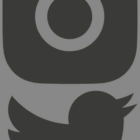
Markedsføring
Strengt nødvendige informasjonskapsler tillater
kjernefunksjoner på nettstedet, som
brukerinnlogging og kontoadministrasjon.
Nettstedet kan ikke brukes riktig uten strengt
nødvendige informasjonskapsler.
Provider
/
Navn
Utløpsdato
Domene
_hjAbsoluteSessionInProgress
29
Hotjar Ltd
minutter
.svanemerket.no
54
sekunder
_hjFirstSeen
29
Hotjar Ltd
minutter
.svanemerket.no
54
sekunder