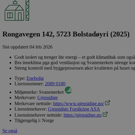
Rongavegen 142, 5723 Bolstadøyri (2025)
Sist oppdatert
04 feb 2026
Godt isolert og trenger lite energi – et godt klimatiltak som og
Bra inneklima pga god ventilasjon og Svanemerkets strenge kon
Streng kontroll med byggeprosessen øker kvaliteten på huset o
Type:
Enebolig
Lisensnummer:
2089 0180
Miljømerke:
Svanemerket
Merkevare:
Gjensidige
Merkevare nettside:
https://www.gjensidige.no/
Lisensinnehaver:
Gjensidige Forsikring ASA
Lisensinnehaver nettside:
https://gjensidige.no
Tilgjengelig i:
Norge
Se også