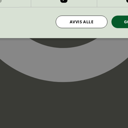
AVVIS ALLE
G
Strengt nødvendig
Statistikk
Markedsføring
nformasjonskapsler tillater kjernefunksjoner på nettstedet, som brukerinnlogging og k
rukes riktig uten strengt nødvendige informasjonskapsler.
Provider
/
Utløpsdato
Beskrivelse
Domene
InProgress
29
Cookien er satt slik at Hotjar kan spo
Hotjar Ltd
minutter
brukerens reise for et totalt antall økt
.svanemerket.no
54
ingen identifiserbar informasjon.
sekunder
29
Cookien er satt slik at Hotjar kan spo
Hotjar Ltd
minutter
brukerens reise for et totalt antall økt
.svanemerket.no
54
ingen identifiserbar informasjon.
sekunder
.svanemerket.no
Sesjon