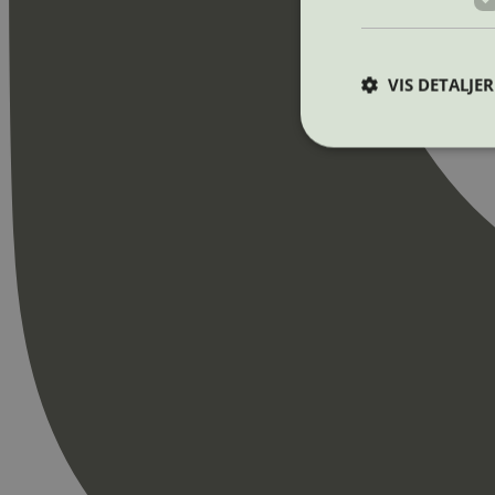
VIS DETALJER
Strengt nødvendige i
Nettstedet kan ikke b
Navn
_hjAbsoluteSession
_hjFirstSeen
pageviewCount