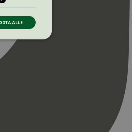
ODTA ALLE
ontoadministrasjon.
re begynnelsen på
er. Den inneholder
re begynnelsen på
er. Den inneholder