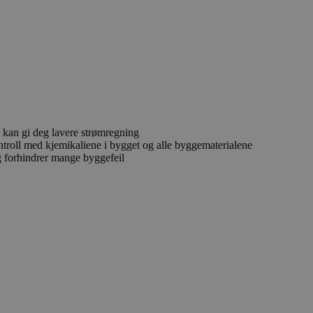
så kan gi deg lavere strømregning
troll med kjemikaliene i bygget og alle byggematerialene
g forhindrer mange byggefeil