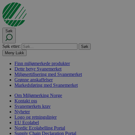
Søk
Søk etter:
Meny
Lukk
Finn miljømerkede produkter
Dette betyr Svanemerket
Miljøsertifisering med Svanemerket
Grønne anskaffelser
Markedsføring med Svanemerket
Om Miljømerking Norge
Kontakt oss
Svanemerkets krav
Nyheter
Logo og retningslinjer
EU Ecolabel
Nordic Ecolabelling Portal
Supply Chain Declaration Portal