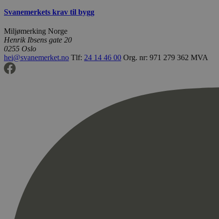
Svanemerkets krav til bygg
Miljømerking Norge
Henrik Ibsens gate 20
0255 Oslo
hei@svanemerket.no
Tlf:
24 14 46 00
Org. nr: 971 279 362 MVA