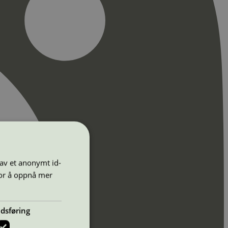
 av et anonymt id-
for å oppnå mer
dsføring