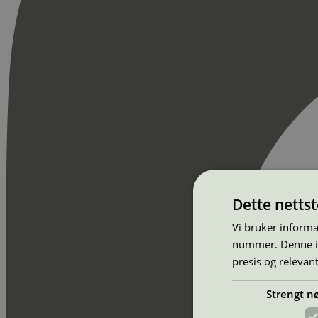
Dette netts
Vi bruker informa
nummer. Denne ide
presis og relevan
Strengt n