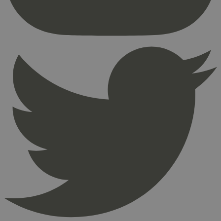
Nettstedet kan ikke brukes riktig uten strengt
nødvendige informasjonskapsler.
Provider
/
Navn
Utløpsdato
Domene
_hjAbsoluteSessionInProgress
29
Hotjar Ltd
minutter
.svanemerket.no
54
sekunder
_hjFirstSeen
29
Hotjar Ltd
minutter
.svanemerket.no
54
sekunder
pageviewCount
.svanemerket.no
Sesjon
nelapi-product-archive-filters
svanemerket.no
4 dager 4
timer
nelapi-last-visited-category
svanemerket.no
4 dager 4
timer