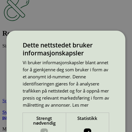
Roundabout Milly item.8107479
Dette nettstedet bruker
Sist oppdatert
25 jun 2026
informasjonskapsler
Type:
Karusell og snurrer
Lisensnummer:
3073 0020
Vi bruker informasjonskapsler blant annet
for å gjenkjenne deg som bruker i form av
Miljømerke:
Svanemerket
Merkevare:
HAGS
et anonymt id-nummer. Denne
Lisensinnehaver:
HAGS Aneby AB
identifiseringen gjøres for å analysere
Tilgjengelig i:
Island, Norge, Sverige, Finland, Danmark,
trafikken på nettstedet og for å oppnå mer
Utenfor Norden
presis og relevant markedsføring i form av
Se også
målretting av annonser.
Les mer
Svanemerkets krav til utemøbler, apparater til lekeplass, og
parkutstyr
Strengt
Statistikk
nødvendig
Miljømerking Norge