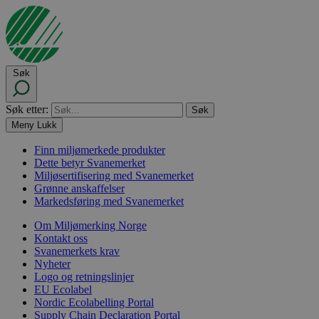
Søk
Søk etter:
Meny
Lukk
Finn miljømerkede produkter
Dette betyr Svanemerket
Miljøsertifisering med Svanemerket
Grønne anskaffelser
Markedsføring med Svanemerket
Om Miljømerking Norge
Kontakt oss
Svanemerkets krav
Nyheter
Logo og retningslinjer
EU Ecolabel
Nordic Ecolabelling Portal
Supply Chain Declaration Portal