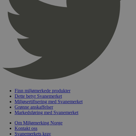
pageviewCount
.svanemerket.no
Sesjon
nelapi-product-archive-filters
svanemerket.no
4 dager 4
timer
nelapi-last-visited-category
svanemerket.no
4 dager 4
timer
wordpress_test_cookie
Sesjon
Automattic
Inc.
svanemerket.no
_hjIncludedInPageviewSample
2 minutter
Hotjar Ltd
svanemerket.no
Finn miljømerkede produkter
Dette betyr Svanemerket
Miljøsertifisering med Svanemerket
Grønne anskaffelser
Markedsføring med Svanemerket
Om Miljømerking Norge
Kontakt oss
Svanemerkets krav