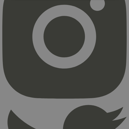
Strengt nødvendig
Statistikk
Markedsføring
Strengt nødvendige informasjonskapsler tillater
kjernefunksjoner på nettstedet, som
brukerinnlogging og kontoadministrasjon.
Nettstedet kan ikke brukes riktig uten strengt
nødvendige informasjonskapsler.
Provider
/
Navn
Utløpsdato
Domene
_hjAbsoluteSessionInProgress
29
Hotjar Ltd
minutter
.svanemerket.no
54
sekunder
_hjFirstSeen
29
Hotjar Ltd
minutter
.svanemerket.no
54
sekunder