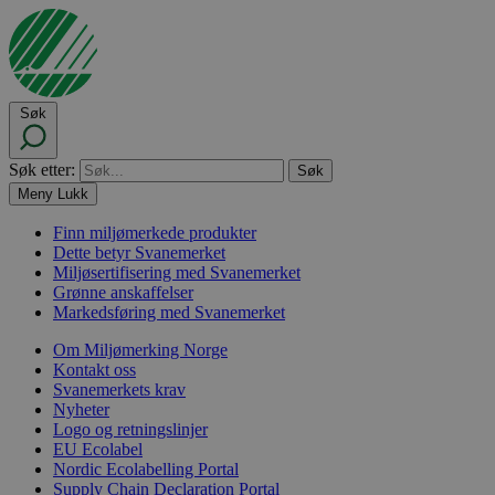
Søk
Søk etter:
Meny
Lukk
Finn miljømerkede produkter
Dette betyr Svanemerket
Miljøsertifisering med Svanemerket
Grønne anskaffelser
Markedsføring med Svanemerket
Om Miljømerking Norge
Kontakt oss
Svanemerkets krav
Nyheter
Logo og retningslinjer
EU Ecolabel
Nordic Ecolabelling Portal
Supply Chain Declaration Portal