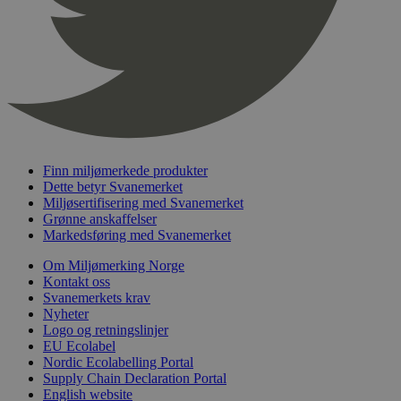
nelapi-product-archive-filters
svanemerket.no
4 dager 4
timer
nelapi-last-visited-category
svanemerket.no
4 dager 4
timer
wordpress_test_cookie
Sesjon
Automattic
Inc.
svanemerket.no
Finn miljømerkede produkter
_hjIncludedInPageviewSample
2 minutter
Hotjar Ltd
Dette betyr Svanemerket
svanemerket.no
Miljøsertifisering med Svanemerket
Grønne anskaffelser
Markedsføring med Svanemerket
Om Miljømerking Norge
Kontakt oss
Svanemerkets krav
Nyheter
Logo og retningslinjer
EU Ecolabel
Nordic Ecolabelling Portal
Provider
/
Navn
Utløpsdato
Beskrivelse
Supply Chain Declaration Portal
Domene
English website