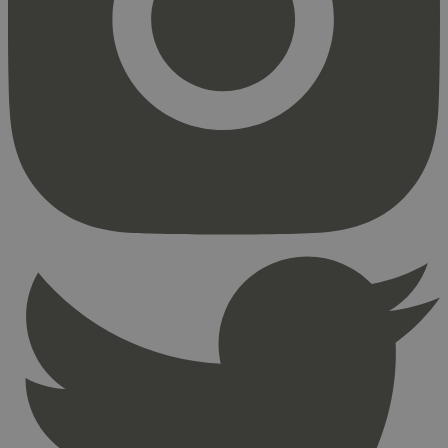
Markedsføring
Strengt nødvendige informasjonskapsler tillater
kjernefunksjoner på nettstedet, som
brukerinnlogging og kontoadministrasjon.
Nettstedet kan ikke brukes riktig uten strengt
nødvendige informasjonskapsler.
Provider
/
Navn
Utløpsdato
Domene
_hjAbsoluteSessionInProgress
29
Hotjar Ltd
minutter
.svanemerket.no
54
sekunder
_hjFirstSeen
29
Hotjar Ltd
minutter
.svanemerket.no
54
sekunder
pageviewCount
.svanemerket.no
Sesjon