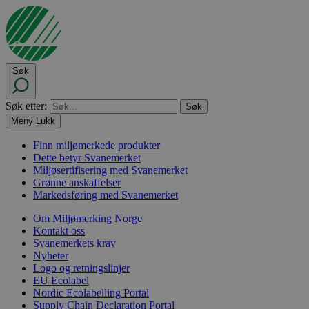
Søk
Søk etter:
Meny
Lukk
Finn miljømerkede produkter
Dette betyr Svanemerket
Miljøsertifisering med Svanemerket
Grønne anskaffelser
Markedsføring med Svanemerket
Om Miljømerking Norge
Kontakt oss
Svanemerkets krav
Nyheter
Logo og retningslinjer
EU Ecolabel
Nordic Ecolabelling Portal
Supply Chain Declaration Portal