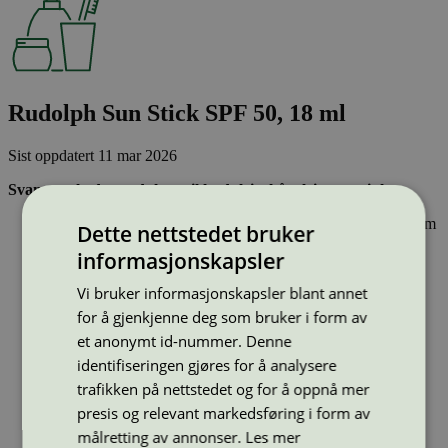
Rudolph Sun Stick SPF 50, 18 ml
Sist oppdatert
11 mar 2026
Svanemerkede produkter til hudpleie, hårpleie og sminke
Inneholder ingen hormonforstyrrende stoffer, eller stoffer som
Dette nettstedet bruker
er klassifisert som allergifremkallende.
informasjonskapsler
Lett nedbrytbare og strengt kontrollerte stoffer, noe som gir
mindre forurensing av innsjøer, elver og hav.
Vi bruker informasjonskapsler blant annet
Effektiv og resirkulerbar emballasje – sparer naturressurser
for å gjenkjenne deg som bruker i form av
Type:
Solkrem og andre solprodukter
et anonymt id-nummer. Denne
Lisensnummer:
5090 0045
(
5090 0151
)
identifiseringen gjøres for å analysere
Miljømerke:
Svanemerket
trafikken på nettstedet og for å oppnå mer
Merkevare:
Rudolph Care
presis og relevant markedsføring i form av
Merkevare nettside:
https://www.rudolphcare.com/da/
Lisensinnehaver:
DermaPharm A/S
målretting av annonser.
Les mer