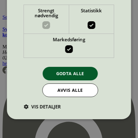
Lisensinnehaver nettside:
http://www.dermapharm.dk
Tilgjengelig i:
Norge, Danmark
Strengt
Statistikk
nødvendig
Se også
Svanemerkets krav til hudpleie, solkrem, såpe og andre
kosmetiske produkter
Markedsføring
Miljømerking Norge
Henrik Ibsens gate 20
0255 Oslo
hei@svanemerket.no
Tlf:
24 14 46 00
Org. nr: 971 279 362 MVA
GODTA ALLE
AVVIS ALLE
VIS DETALJER
Strengt nødvendig
Statistikk