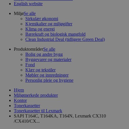
English website
Miljø
Se alle
Sirkulær økonomi
Kjemikalier og miljøgifter
Klima og energi
Bærekraft og biologisk mangfold
Clean Industrial Deal (tidligere Green Deal)
Produktområder
Se alle
Bolig og andre bygg
Byggevarer og materialer
Fond
Klær og tekstiler
Møbler og innredninger
Personlig pleie og hygiene
Hjem
Miljømerkede produkter
Kontor
Tonerkassetter
Tonerkassetter til Lexmark
SAPI T164C, T164KA, T164N, Lexmark CX310
/CX410/CX...