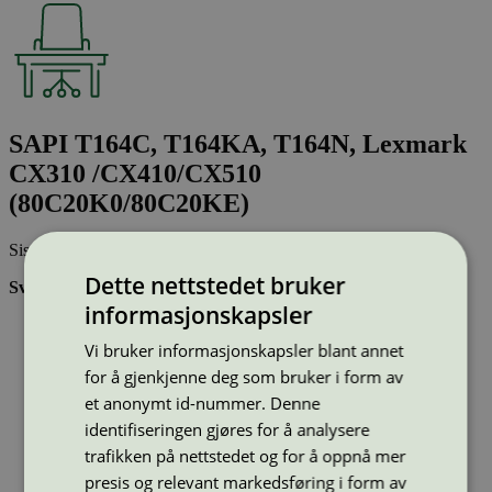
SAPI T164C, T164KA, T164N, Lexmark
CX310 /CX410/CX510
(80C20K0/80C20KE)
Sist oppdatert
15 des 2025
Dette nettstedet bruker
Svanemerkede tonerkassetter:
informasjonskapsler
Brukes flere ganger, noe som reduserer forbruket av både
ressurser og energi og som skaper mindre avfall
Vi bruker informasjonskapsler blant annet
Har god kvalitet
for å gjenkjenne deg som bruker i form av
Inneholder bare stoffer som er godkjent av Svanemerkets
et anonymt id-nummer. Denne
strenge kjemikaliekontroll
identifiseringen gjøres for å analysere
trafikken på nettstedet og for å oppnå mer
Type:
Tonerkassetter til Lexmark
Lisensnummer:
3008 0040
presis og relevant markedsføring i form av