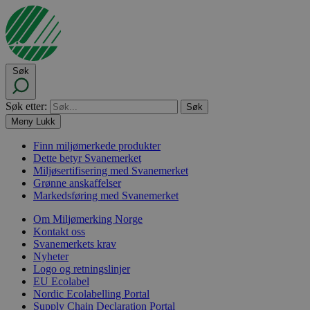
Søk
Søk etter:
Meny
Lukk
Finn miljømerkede produkter
Dette betyr Svanemerket
Miljøsertifisering med Svanemerket
Grønne anskaffelser
Markedsføring med Svanemerket
Om Miljømerking Norge
Kontakt oss
Svanemerkets krav
Nyheter
Logo og retningslinjer
EU Ecolabel
Nordic Ecolabelling Portal
Supply Chain Declaration Portal