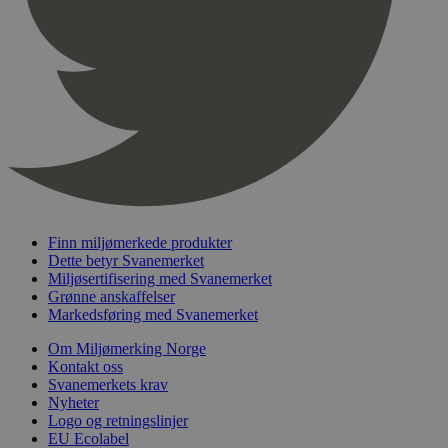
pageviewCount
.svanemerket.no
Sesjon
nelapi-product-archive-filters
svanemerket.no
4 dager 4
timer
nelapi-last-visited-category
svanemerket.no
4 dager 4
timer
wordpress_test_cookie
Sesjon
Automattic
Inc.
svanemerket.no
_hjIncludedInPageviewSample
2 minutter
Hotjar Ltd
Finn miljømerkede produkter
svanemerket.no
Dette betyr Svanemerket
Miljøsertifisering med Svanemerket
Grønne anskaffelser
Markedsføring med Svanemerket
Om Miljømerking Norge
Kontakt oss
Svanemerkets krav
Nyheter
Logo og retningslinjer
Provider
/
EU Ecolabel
Navn
Utløpsdato
Beskrivelse