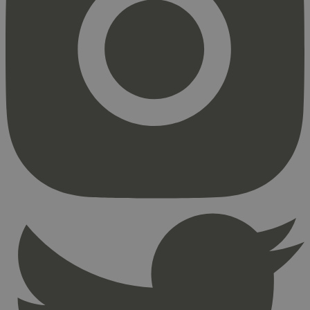
Strengt nødvendig
Statistikk
Markedsføring
Strengt nødvendige informasjonskapsler tillater
kjernefunksjoner på nettstedet, som
brukerinnlogging og kontoadministrasjon.
Nettstedet kan ikke brukes riktig uten strengt
nødvendige informasjonskapsler.
Provider
/
Navn
Utløpsdato
Domene
_hjAbsoluteSessionInProgress
29
Hotjar Ltd
minutter
.svanemerket.no
54
sekunder
_hjFirstSeen
29
Hotjar Ltd
minutter
.svanemerket.no
54
sekunder