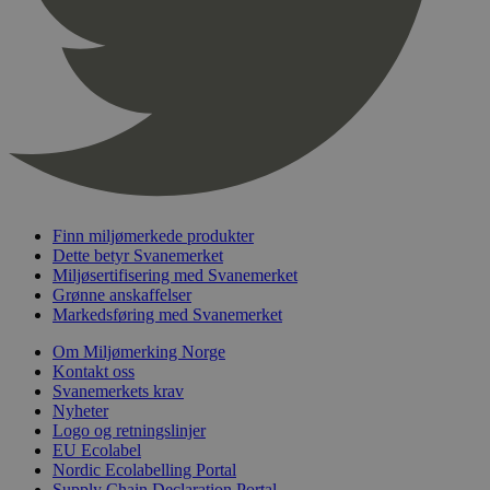
pageviewCount
.svanemerket.no
Sesjon
nelapi-product-archive-filters
svanemerket.no
4 dager 4
timer
nelapi-last-visited-category
svanemerket.no
4 dager 4
timer
wordpress_test_cookie
Sesjon
Automattic
Inc.
svanemerket.no
Finn miljømerkede produkter
_hjIncludedInPageviewSample
2 minutter
Hotjar Ltd
svanemerket.no
Dette betyr Svanemerket
Miljøsertifisering med Svanemerket
Grønne anskaffelser
Markedsføring med Svanemerket
Om Miljømerking Norge
Kontakt oss
Svanemerkets krav
Nyheter
Logo og retningslinjer
EU Ecolabel
Provider
/
Navn
Utløpsdato
Beskrivelse
Nordic Ecolabelling Portal
Domene
Supply Chain Declaration Portal