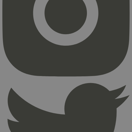
Markedsføring
Strengt nødvendige informasjonskapsler tillater
kjernefunksjoner på nettstedet, som
brukerinnlogging og kontoadministrasjon.
Nettstedet kan ikke brukes riktig uten strengt
nødvendige informasjonskapsler.
Provider
/
Navn
Utløpsdato
Domene
_hjAbsoluteSessionInProgress
29
Hotjar Ltd
minutter
.svanemerket.no
54
sekunder
_hjFirstSeen
29
Hotjar Ltd
minutter
.svanemerket.no
54
sekunder