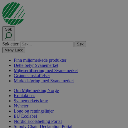
Søk
Søk etter:
Meny
Lukk
Finn miljømerkede produkter
Dette betyr Svanemerket
Miljøsertifisering med Svanemerket
Grønne anskaffelser
Markedsføring med Svanemerket
Om Miljømerking Norge
Kontakt oss
Svanemerkets krav
Nyheter
Logo og retningslinjer
EU Ecolabel
Nordic Ecolabelling Portal
Supply Chain Declaration Portal