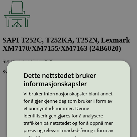
SAPI T252C, T252KA, T252N, Lexmark
XM7170/XM7155/XM7163 (24B6020)
Sist oppdatert
15 des 2025
Svanemerkede tonerkassetter:
Dette nettstedet bruker
informasjonskapsler
Brukes flere ganger, noe som reduserer forbruket av både
ressurser og energi og som skaper mindre avfall
Vi bruker informasjonskapsler blant annet
Har god kvalitet
Inneholder bare stoffer som er godkjent av Svanemerkets
for å gjenkjenne deg som bruker i form av
strenge kjemikaliekontroll
et anonymt id-nummer. Denne
identifiseringen gjøres for å analysere
Type:
Tonerkassetter til Lexmark
trafikken på nettstedet og for å oppnå mer
Lisensnummer:
3008 0040
presis og relevant markedsføring i form av
Miljømerke:
Svanemerket