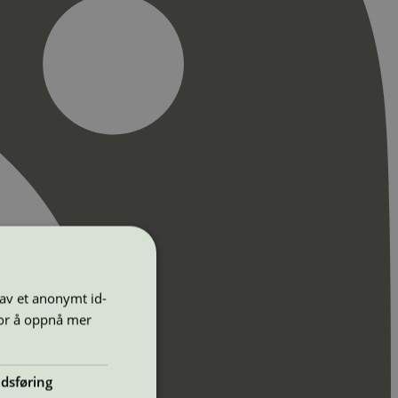
 av et anonymt id-
for å oppnå mer
dsføring