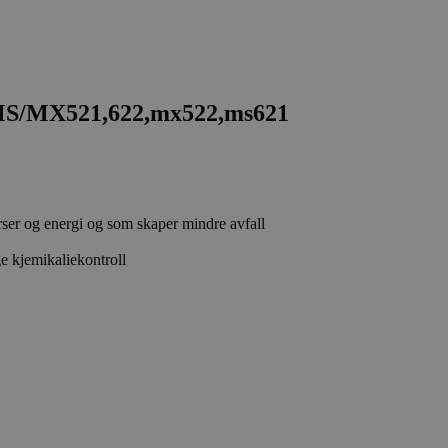
MS/MX521,622,mx522,ms621
rser og energi og som skaper mindre avfall
e kjemikaliekontroll