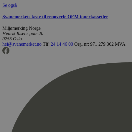
Se også
Svanemerkets krav til renoverte OEM tonerkassetter
Miljømerking Norge
Henrik Ibsens gate 20
0255 Oslo
hei@svanemerket.no
Tlf:
24 14 46 00
Org. nr: 971 279 362 MVA