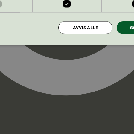
AVVIS ALLE
G
Strengt nødvendig
Statistikk
Markedsføring
nformasjonskapsler tillater kjernefunksjoner på nettstedet, som brukerinnlogging og k
rukes riktig uten strengt nødvendige informasjonskapsler.
Provider
/
Utløpsdato
Beskrivelse
Domene
InProgress
29
Cookien er satt slik at Hotjar kan spo
Hotjar Ltd
minutter
brukerens reise for et totalt antall økt
.svanemerket.no
54
ingen identifiserbar informasjon.
sekunder
29
Cookien er satt slik at Hotjar kan spo
Hotjar Ltd
minutter
brukerens reise for et totalt antall økt
.svanemerket.no
54
ingen identifiserbar informasjon.
sekunder