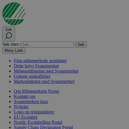
Søk
Søk etter:
Meny
Lukk
Finn miljømerkede produkter
Dette betyr Svanemerket
Miljøsertifisering med Svanemerket
Grønne anskaffelser
Markedsføring med Svanemerket
Om Miljømerking Norge
Kontakt oss
Svanemerkets krav
Nyheter
Logo og retningslinjer
EU Ecolabel
Nordic Ecolabelling Portal
Supply Chain Declaration Portal