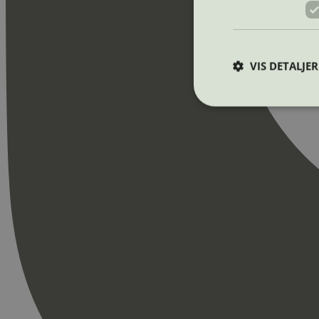
VIS DETALJER
Strengt nødvendige i
Nettstedet kan ikke b
Navn
_hjAbsoluteSession
_hjFirstSeen