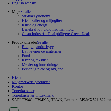
English website
Miljø
Se alle
Sirkulær økonomi
Kjemikalier og miljøgifter
Klima og energi
Bærekraft og biologisk mangfold
Clean Industrial Deal (tidligere Green Deal)
Produktområder
Se alle
Bolig og andre bygg
Byggevarer og materialer
Fond
Klær og tekstiler
Møbler og innredninger
Personlig pleie og hygiene
Hjem
Miljømerkede produkter
Kontor
Tonerkassetter
Tonerkassetter til Lexmark
SAPI T394C, T394KA, T394N, Lexmark MS/MX521,622,mx.