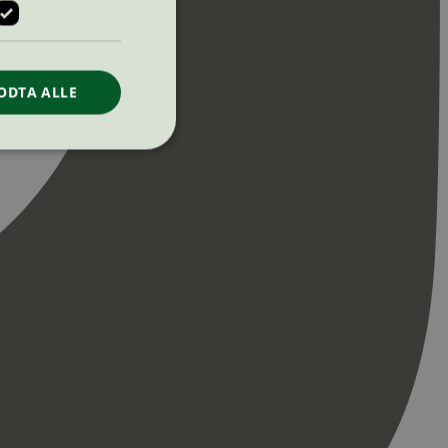
ODTA ALLE
ontoadministrasjon.
re begynnelsen på
er. Den inneholder
re begynnelsen på
er. Den inneholder