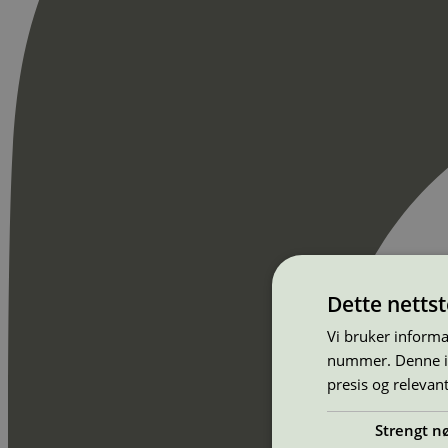
Dette netts
Vi bruker informa
nummer. Denne ide
presis og relevan
Strengt n