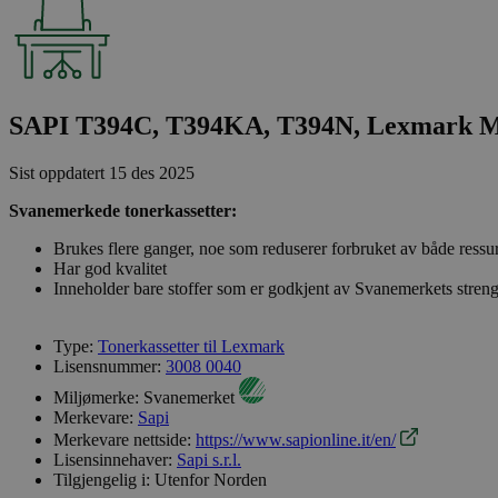
SAPI T394C, T394KA, T394N, Lexmark 
Sist oppdatert
15 des 2025
Svanemerkede tonerkassetter:
Brukes flere ganger, noe som reduserer forbruket av både ressu
Har god kvalitet
Inneholder bare stoffer som er godkjent av Svanemerkets streng
Type:
Tonerkassetter til Lexmark
Lisensnummer:
3008 0040
Miljømerke:
Svanemerket
Merkevare:
Sapi
Merkevare nettside:
https://www.sapionline.it/en/
Lisensinnehaver:
Sapi s.r.l.
Tilgjengelig i:
Utenfor Norden