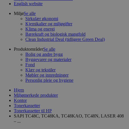
English website
Miljø
Se alle
Sirkulær økonomi
Kjemikalier og miljøgifter
Klima og energi
Bærekraft og biologisk mangfold
Clean Industrial Deal (tidligere Green Deal)
Produktområder
Se alle
Bolig og andre bygg
Byggevarer og materialer
Fond
Klær og tekstiler
Møbler og innredninger
Personlig pleie og hygiene
Hjem
Miljømerkede produkter
Kontor
Tonerkassetter
Tonerkassetter til HP
SAPI TC48C, TC48KA, TC48KAO, TC48N, LASER 408
– ...