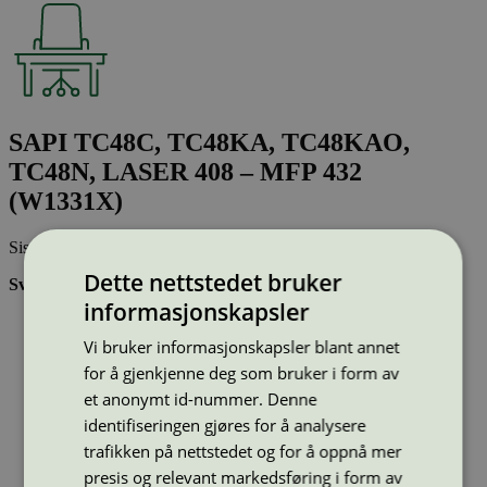
SAPI TC48C, TC48KA, TC48KAO,
TC48N, LASER 408 – MFP 432
(W1331X)
Sist oppdatert
15 des 2025
Dette nettstedet bruker
Svanemerkede tonerkassetter:
informasjonskapsler
Brukes flere ganger, noe som reduserer forbruket av både
ressurser og energi og som skaper mindre avfall
Vi bruker informasjonskapsler blant annet
Har god kvalitet
for å gjenkjenne deg som bruker i form av
Inneholder bare stoffer som er godkjent av Svanemerkets
et anonymt id-nummer. Denne
strenge kjemikaliekontroll
identifiseringen gjøres for å analysere
trafikken på nettstedet og for å oppnå mer
Type:
Tonerkassetter til HP
Lisensnummer:
3008 0040
presis og relevant markedsføring i form av