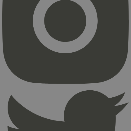
Strengt nødvendig
Statistikk
Markedsføring
Strengt nødvendige informasjonskapsler tillater
kjernefunksjoner på nettstedet, som
brukerinnlogging og kontoadministrasjon.
Nettstedet kan ikke brukes riktig uten strengt
nødvendige informasjonskapsler.
Provider
/
Navn
Utløpsdato
Domene
_hjAbsoluteSessionInProgress
29
Hotjar Ltd
minutter
.svanemerket.no
54
sekunder
_hjFirstSeen
29
Hotjar Ltd
minutter
.svanemerket.no
54
sekunder