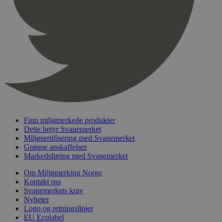
pageviewCount
.svanemerket.no
Sesjon
nelapi-product-archive-filters
svanemerket.no
4 dager 4
timer
nelapi-last-visited-category
svanemerket.no
4 dager 4
timer
wordpress_test_cookie
Sesjon
Automattic
Inc.
svanemerket.no
_hjIncludedInPageviewSample
2 minutter
Hotjar Ltd
Finn miljømerkede produkter
svanemerket.no
Dette betyr Svanemerket
Miljøsertifisering med Svanemerket
Grønne anskaffelser
Markedsføring med Svanemerket
Om Miljømerking Norge
Kontakt oss
Svanemerkets krav
Nyheter
Logo og retningslinjer
Provider
/
EU Ecolabel
Navn
Utløpsdato
Beskrivelse