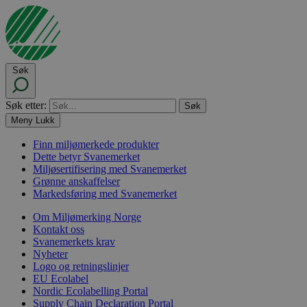
Søk
Søk etter:
Meny
Lukk
Finn miljømerkede produkter
Dette betyr Svanemerket
Miljøsertifisering med Svanemerket
Grønne anskaffelser
Markedsføring med Svanemerket
Om Miljømerking Norge
Kontakt oss
Svanemerkets krav
Nyheter
Logo og retningslinjer
EU Ecolabel
Nordic Ecolabelling Portal
Supply Chain Declaration Portal