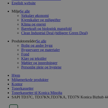
English website
Miljø
Se alle
Sirkulær økonomi
Kjemikalier og miljøgifter
Klima og energi
Bærekraft og biologisk mangfold
Clean Industrial Deal (tidligere Green Deal)
Produktområder
Se alle
Bolig og andre bygg
Byggevarer og materialer
Fond
Klær og tekstiler
Møbler og innredninger
Personlig pleie og hygiene
Hjem
Miljømerkede produkter
Kontor
Tonerkassetter
Tonerkassetter til Konica Minolta
SAPI TD37C, TD37KN,TD37KA, TD37N Konica Bizhub 442