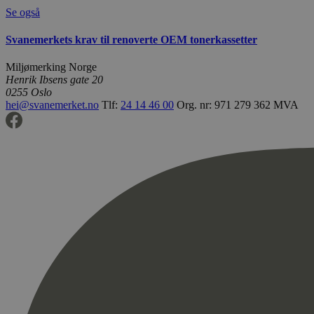
Se også
Svanemerkets krav til renoverte OEM tonerkassetter
Miljømerking Norge
Henrik Ibsens gate 20
0255 Oslo
hei@svanemerket.no
Tlf:
24 14 46 00
Org. nr: 971 279 362 MVA