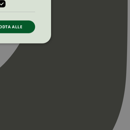
ODTA ALLE
ontoadministrasjon.
re begynnelsen på
er. Den inneholder
re begynnelsen på
er. Den inneholder