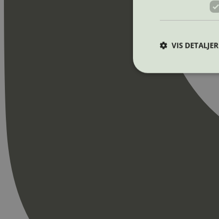
VIS DETALJER
Strengt nødvendige i
Nettstedet kan ikke b
Navn
_hjAbsoluteSession
_hjFirstSeen