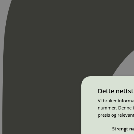
Dette netts
Vi bruker informa
nummer. Denne ide
presis og relevan
Strengt n