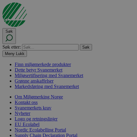
Søk
Søk etter:
Meny
Lukk
Finn miljømerkede produkter
Dette betyr Svanemerket
Miljøsertifisering med Svanemerket
Grønne anskaffelser
Markedsføring med Svanemerket
Om Miljømerking Norge
Kontakt oss
Svanemerkets krav
Nyheter
Logo og retningslinjer
EU Ecolabel
Nordic Ecolabelling Portal
Supply Chain Declaration Portal