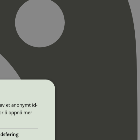
 av et anonymt id-
for å oppnå mer
dsføring