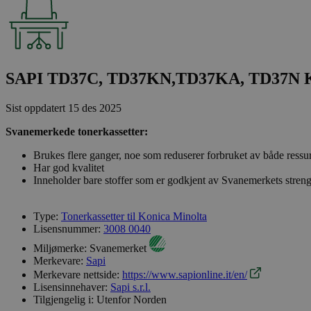
SAPI TD37C, TD37KN,TD37KA, TD37N Ko
Sist oppdatert
15 des 2025
Svanemerkede tonerkassetter:
Brukes flere ganger, noe som reduserer forbruket av både ressu
Har god kvalitet
Inneholder bare stoffer som er godkjent av Svanemerkets streng
Type:
Tonerkassetter til Konica Minolta
Lisensnummer:
3008 0040
Miljømerke:
Svanemerket
Merkevare:
Sapi
Merkevare nettside:
https://www.sapionline.it/en/
Lisensinnehaver:
Sapi s.r.l.
Tilgjengelig i:
Utenfor Norden