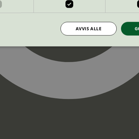
AVVIS ALLE
G
Strengt nødvendig
Statistikk
Markedsføring
nformasjonskapsler tillater kjernefunksjoner på nettstedet, som brukerinnlogging og k
rukes riktig uten strengt nødvendige informasjonskapsler.
Provider
/
Utløpsdato
Beskrivelse
Domene
InProgress
29
Cookien er satt slik at Hotjar kan spo
Hotjar Ltd
minutter
brukerens reise for et totalt antall økt
.svanemerket.no
54
ingen identifiserbar informasjon.
sekunder
29
Cookien er satt slik at Hotjar kan spo
Hotjar Ltd
minutter
brukerens reise for et totalt antall økt
.svanemerket.no
54
ingen identifiserbar informasjon.
sekunder