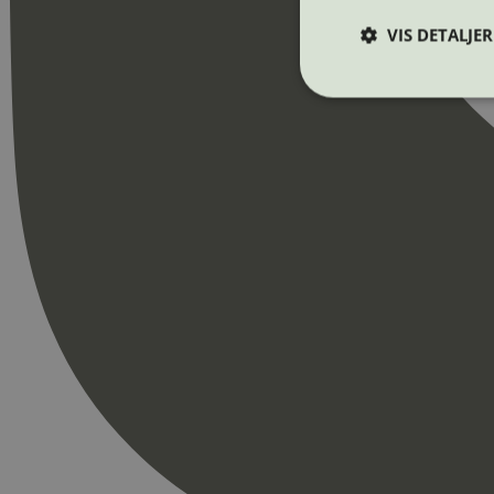
VIS DETALJER
Strengt nødvendige i
Nettstedet kan ikke b
Navn
_hjAbsoluteSession
_hjFirstSeen
pageviewCount
nelapi-product-archi