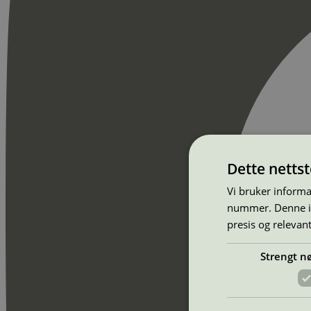
Dette netts
Vi bruker informa
nummer. Denne ide
presis og relevan
Strengt n