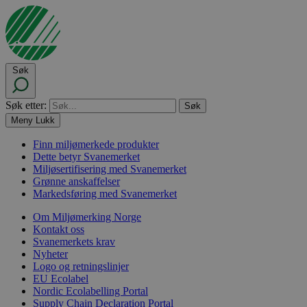
Søk
Søk etter:
Meny
Lukk
Finn miljømerkede produkter
Dette betyr Svanemerket
Miljøsertifisering med Svanemerket
Grønne anskaffelser
Markedsføring med Svanemerket
Om Miljømerking Norge
Kontakt oss
Svanemerkets krav
Nyheter
Logo og retningslinjer
EU Ecolabel
Nordic Ecolabelling Portal
Supply Chain Declaration Portal