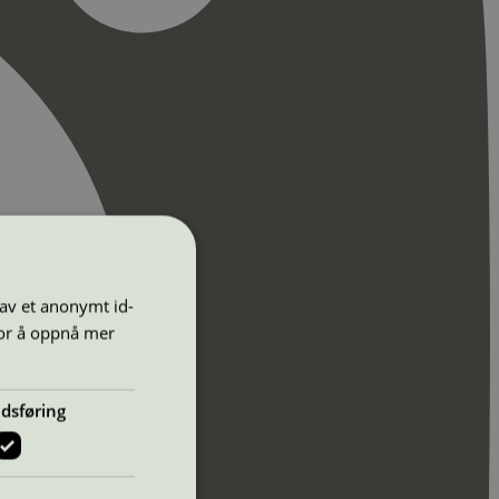
 av et anonymt id-
for å oppnå mer
dsføring