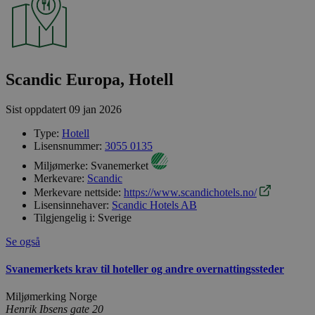
Scandic Europa, Hotell
Sist oppdatert
09 jan 2026
Type:
Hotell
Lisensnummer:
3055 0135
Miljømerke:
Svanemerket
Merkevare:
Scandic
Merkevare nettside:
https://www.scandichotels.no/
Lisensinnehaver:
Scandic Hotels AB
Tilgjengelig i:
Sverige
Se også
Svanemerkets krav til hoteller og andre overnattingssteder
Miljømerking Norge
Henrik Ibsens gate 20