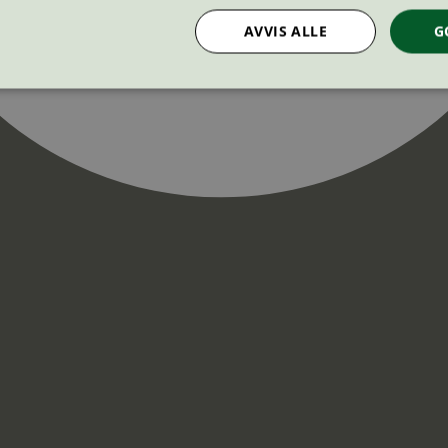
AVVIS ALLE
G
Strengt nødvendig
Statistikk
Markedsføring
nformasjonskapsler tillater kjernefunksjoner på nettstedet, som brukerinnlogging og k
rukes riktig uten strengt nødvendige informasjonskapsler.
Provider
/
Utløpsdato
Beskrivelse
Domene
InProgress
29
Cookien er satt slik at Hotjar kan spo
Hotjar Ltd
minutter
brukerens reise for et totalt antall økt
.svanemerket.no
54
ingen identifiserbar informasjon.
sekunder
29
Cookien er satt slik at Hotjar kan spo
Hotjar Ltd
minutter
brukerens reise for et totalt antall økt
.svanemerket.no
54
ingen identifiserbar informasjon.
sekunder
.svanemerket.no
Sesjon
ve-filters
svanemerket.no
4 dager 4
timer