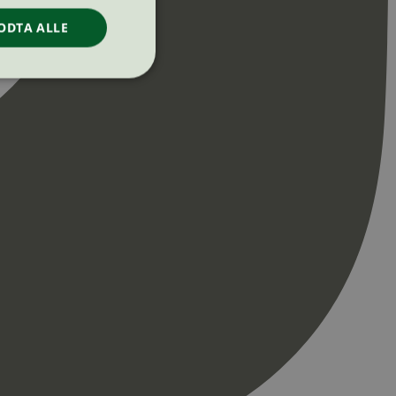
ODTA ALLE
ontoadministrasjon.
re begynnelsen på
er. Den inneholder
re begynnelsen på
er. Den inneholder