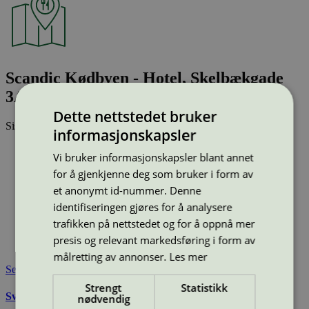
Scandic Kødbyen - Hotel, Skelbækgade
3A, 1717 København V
Dette nettstedet bruker
Sist oppdatert
09 jan 2026
informasjonskapsler
Type:
Hotell
Vi bruker informasjonskapsler blant annet
Lisensnummer:
5055 0471
for å gjenkjenne deg som bruker i form av
Miljømerke:
Svanemerket
et anonymt id-nummer. Denne
Merkevare:
Scandic
identifiseringen gjøres for å analysere
Merkevare nettside:
https://www.scandichotels.no/
Lisensinnehaver:
Scandic Hotels A/S
trafikken på nettstedet og for å oppnå mer
Lisensinnehaver nettside:
https://www.scandichotels.dk/
presis og relevant markedsføring i form av
Tilgjengelig i:
Danmark
målretting av annonser.
Les mer
Se også
Strengt
Statistikk
Svanemerkets krav til hoteller og andre overnattingssteder
nødvendig