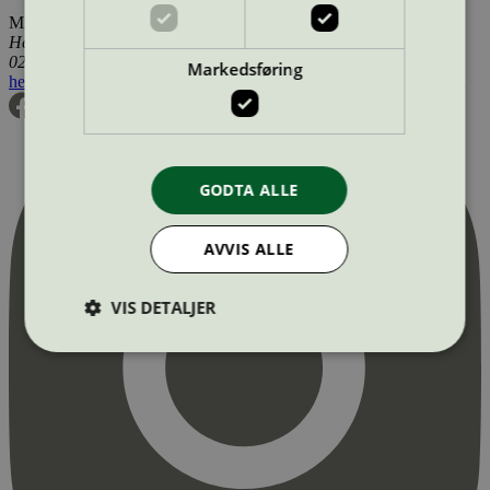
Miljømerking Norge
Henrik Ibsens gate 20
0255 Oslo
Markedsføring
hei@svanemerket.no
Tlf:
24 14 46 00
Org. nr: 971 279 362 MVA
GODTA ALLE
AVVIS ALLE
VIS DETALJER
Strengt nødvendig
Statistikk
Markedsføring
Strengt nødvendige informasjonskapsler tillater
kjernefunksjoner på nettstedet, som