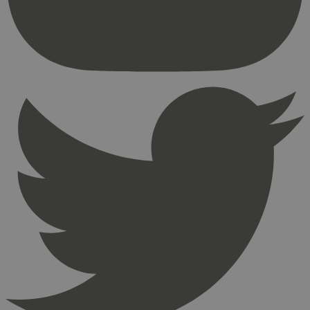
brukerinnlogging og kontoadministrasjon.
Nettstedet kan ikke brukes riktig uten strengt
nødvendige informasjonskapsler.
Provider
/
Navn
Utløpsdato
Domene
_hjAbsoluteSessionInProgress
29
Hotjar Ltd
minutter
.svanemerket.no
54
sekunder
_hjFirstSeen
29
Hotjar Ltd
minutter
.svanemerket.no
54
sekunder
pageviewCount
.svanemerket.no
Sesjon
nelapi-product-archive-filters
svanemerket.no
4 dager 4
timer
nelapi-last-visited-category
svanemerket.no
4 dager 4