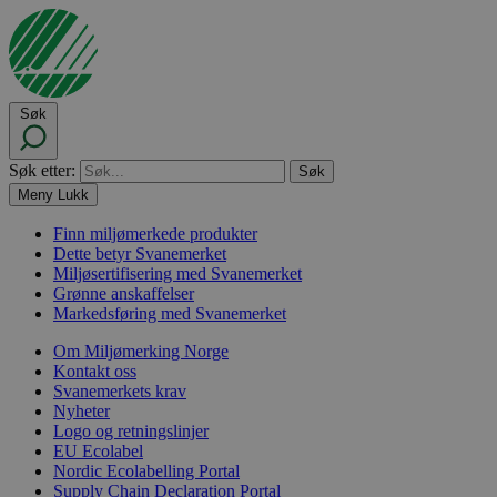
Søk
Søk etter:
Meny
Lukk
Finn miljømerkede produkter
Dette betyr Svanemerket
Miljøsertifisering med Svanemerket
Grønne anskaffelser
Markedsføring med Svanemerket
Om Miljømerking Norge
Kontakt oss
Svanemerkets krav
Nyheter
Logo og retningslinjer
EU Ecolabel
Nordic Ecolabelling Portal
Supply Chain Declaration Portal