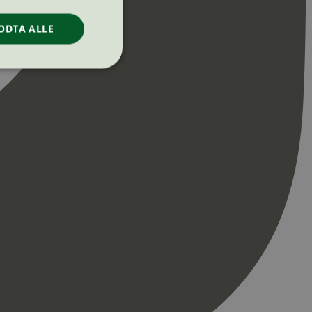
ODTA ALLE
ontoadministrasjon.
re begynnelsen på
er. Den inneholder
re begynnelsen på
er. Den inneholder