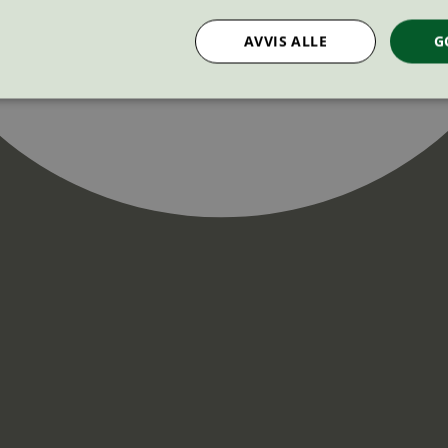
AVVIS ALLE
G
Strengt nødvendig
Statistikk
Markedsføring
nformasjonskapsler tillater kjernefunksjoner på nettstedet, som brukerinnlogging og k
rukes riktig uten strengt nødvendige informasjonskapsler.
Provider
/
Utløpsdato
Beskrivelse
Domene
InProgress
29
Cookien er satt slik at Hotjar kan spo
Hotjar Ltd
minutter
brukerens reise for et totalt antall økt
.svanemerket.no
54
ingen identifiserbar informasjon.
sekunder
29
Cookien er satt slik at Hotjar kan spo
Hotjar Ltd
minutter
brukerens reise for et totalt antall økt
.svanemerket.no
54
ingen identifiserbar informasjon.
sekunder
.svanemerket.no
Sesjon
ve-filters
svanemerket.no
4 dager 4