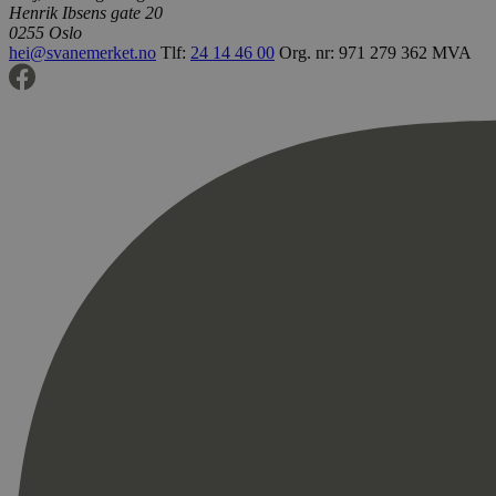
Henrik Ibsens gate 20
0255 Oslo
hei@svanemerket.no
Tlf:
24 14 46 00
Org. nr: 971 279 362 MVA