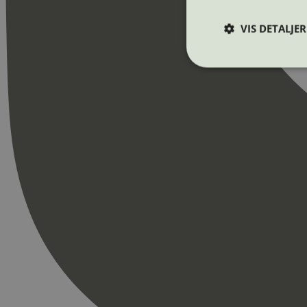
VIS DETALJER
Strengt nødvendige i
Nettstedet kan ikke b
Navn
_hjAbsoluteSession
_hjFirstSeen
pageviewCount
nelapi-product-archi