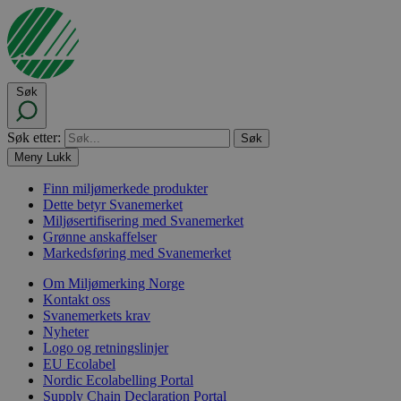
Søk
Søk etter:
Meny
Lukk
Finn miljømerkede produkter
Dette betyr Svanemerket
Miljøsertifisering med Svanemerket
Grønne anskaffelser
Markedsføring med Svanemerket
Om Miljømerking Norge
Kontakt oss
Svanemerkets krav
Nyheter
Logo og retningslinjer
EU Ecolabel
Nordic Ecolabelling Portal
Supply Chain Declaration Portal