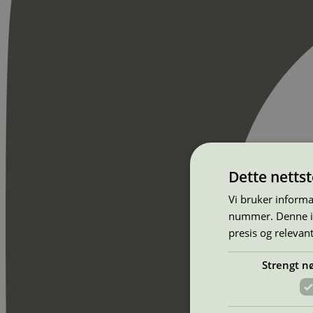
Dette netts
Vi bruker informa
nummer. Denne ide
presis og relevan
Strengt n