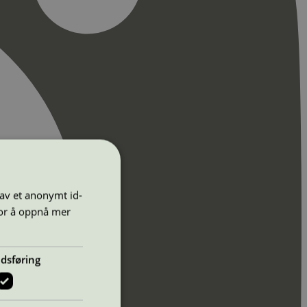
 av et anonymt id-
for å oppnå mer
dsføring