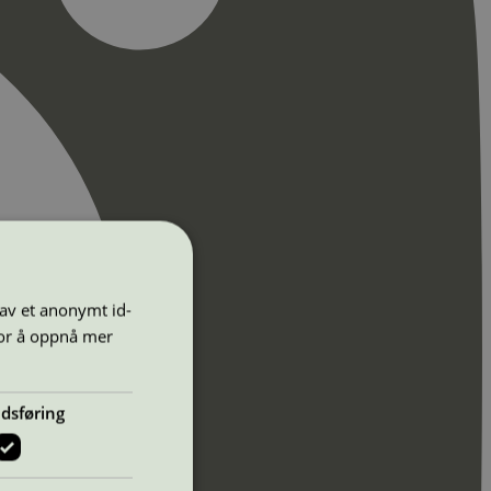
 av et anonymt id-
for å oppnå mer
dsføring