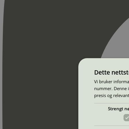
Dette netts
Vi bruker informa
nummer. Denne ide
presis og relevan
Strengt n