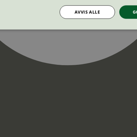
AVVIS ALLE
G
Strengt nødvendig
Statistikk
Markedsføring
nformasjonskapsler tillater kjernefunksjoner på nettstedet, som brukerinnlogging og k
rukes riktig uten strengt nødvendige informasjonskapsler.
Provider
/
Utløpsdato
Beskrivelse
Domene
InProgress
29
Cookien er satt slik at Hotjar kan spo
Hotjar Ltd
minutter
brukerens reise for et totalt antall økt
.svanemerket.no
54
ingen identifiserbar informasjon.
sekunder
29
Cookien er satt slik at Hotjar kan spo
Hotjar Ltd
minutter
brukerens reise for et totalt antall økt
.svanemerket.no
54
ingen identifiserbar informasjon.
sekunder
.svanemerket.no
Sesjon
ve-filters
svanemerket.no
4 dager 4