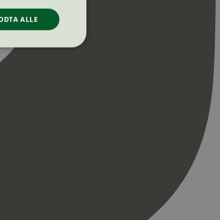
ODTA ALLE
ontoadministrasjon.
re begynnelsen på
er. Den inneholder
re begynnelsen på
er. Den inneholder