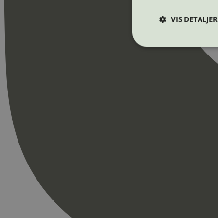
VIS DETALJER
Strengt nødvendige i
Nettstedet kan ikke b
Navn
_hjAbsoluteSession
_hjFirstSeen
pageviewCount
nelapi-product-archi