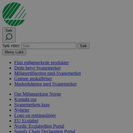
Søk
Søk etter:
Meny
Lukk
Finn miljømerkede produkter
Dette betyr Svanemerket
Miljøsertifisering med Svanemerket
Grønne anskaffelser
Markedsføring med Svanemerket
Om Miljømerking Norge
Kontakt oss
Svanemerkets krav
Nyheter
Logo og retningslinjer
EU Ecolabel
Nordic Ecolabelling Portal
Supply Chain Declaration Portal