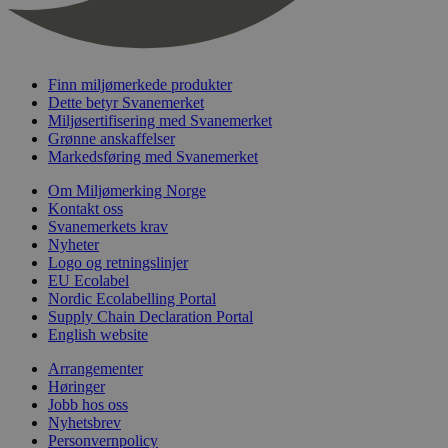
nelapi-last-visited-category
svanemerket.no
4 dager 4
timer
wordpress_test_cookie
Sesjon
Automattic
Inc.
svanemerket.no
Finn miljømerkede produkter
Dette betyr Svanemerket
Miljøsertifisering med Svanemerket
Grønne anskaffelser
_hjIncludedInPageviewSample
2 minutter
Hotjar Ltd
Markedsføring med Svanemerket
svanemerket.no
Om Miljømerking Norge
Kontakt oss
Svanemerkets krav
Nyheter
Logo og retningslinjer
EU Ecolabel
Nordic Ecolabelling Portal
Supply Chain Declaration Portal
English website
Provider
/
Navn
Utløpsdato
Beskrivelse
Arrangementer
Domene
Høringer
_gat_UA-
.svanemerket.no
54
Dette er en 
Provider
/
Jobb hos oss
Navn
Utløpsdato
Beskrivels
33776333-1
sekunder
informasjons
Domene
Nyhetsbrev
Google Analyt
Personvernpolicy
mønsterelem
_fbp
3 måneder
Brukt av F