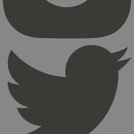
kjernefunksjoner på nettstedet, som
brukerinnlogging og kontoadministrasjon.
Nettstedet kan ikke brukes riktig uten strengt
nødvendige informasjonskapsler.
Provider
/
Navn
Utløpsdato
Domene
_hjAbsoluteSessionInProgress
29
Hotjar Ltd
minutter
.svanemerket.no
54
sekunder
_hjFirstSeen
29
Hotjar Ltd
minutter
.svanemerket.no
54
sekunder
pageviewCount
.svanemerket.no
Sesjon
nelapi-product-archive-filters
svanemerket.no
4 dager 4
timer