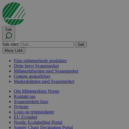
Søk
Søk etter:
Meny
Lukk
Finn miljømerkede produkter
Dette betyr Svanemerket
Miljøsertifisering med Svanemerket
Grønne anskaffelser
Markedsføring med Svanemerket
Om Miljømerking Norge
Kontakt oss
Svanemerkets krav
Nyheter
Logo og retningslinjer
EU Ecolabel
Nordic Ecolabelling Portal
Supply Chain Declaration Portal