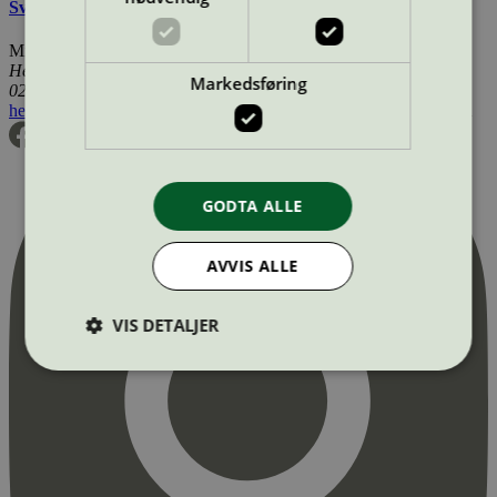
Svanemerkets krav til gulv og gulvunderlag
Miljømerking Norge
Henrik Ibsens gate 20
Markedsføring
0255 Oslo
hei@svanemerket.no
Tlf:
24 14 46 00
Org. nr: 971 279 362 MVA
GODTA ALLE
AVVIS ALLE
VIS DETALJER
Strengt nødvendig
Statistikk
Markedsføring
Strengt nødvendige informasjonskapsler tillater