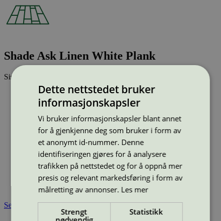
Shade Ask Linen White Plank
Sist oppdatert
04 apr 2025
Dette nettstedet bruker
Strekkode (GTIN):
informasjonskapsler
7967908
Vis alle GTIN
Vis færre GTIN
Vi bruker informasjonskapsler blant annet
Type:
Parkett
Lisensnummer:
3029 0026
for å gjenkjenne deg som bruker i form av
et anonymt id-nummer. Denne
Miljømerke:
Svanemerket
Merkevare:
Tarkett
identifiseringen gjøres for å analysere
Merkevare nettside:
https://tarkett.no/
trafikken på nettstedet og for å oppnå mer
Lisensinnehaver:
Tarkett Polska Sp. z o.o.
presis og relevant markedsføring i form av
Tilgjengelig i:
Norge, Sverige, Finland, Danmark, Utenfor
Norden
målretting av annonser.
Les mer
Se også
Strengt
Statistikk
nødvendig