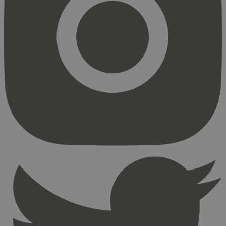
Strengt nødvendig
Statistikk
Markedsføring
Strengt nødvendige informasjonskapsler tillater
kjernefunksjoner på nettstedet, som
brukerinnlogging og kontoadministrasjon.
Nettstedet kan ikke brukes riktig uten strengt
nødvendige informasjonskapsler.
Provider
/
Navn
Utløpsdato
Domene
_hjAbsoluteSessionInProgress
29
Hotjar Ltd
minutter
.svanemerket.no
54
sekunder
_hjFirstSeen
29
Hotjar Ltd
minutter
.svanemerket.no
54
sekunder