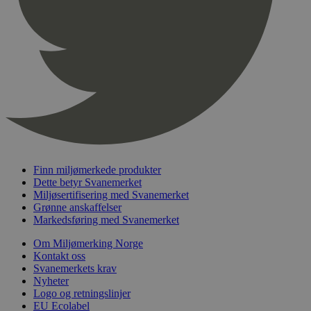
pageviewCount
.svanemerket.no
Sesjon
nelapi-product-archive-filters
svanemerket.no
4 dager 4
timer
nelapi-last-visited-category
svanemerket.no
4 dager 4
timer
wordpress_test_cookie
Sesjon
Automattic
Inc.
svanemerket.no
_hjIncludedInPageviewSample
2 minutter
Hotjar Ltd
Finn miljømerkede produkter
svanemerket.no
Dette betyr Svanemerket
Miljøsertifisering med Svanemerket
Grønne anskaffelser
Markedsføring med Svanemerket
Om Miljømerking Norge
Kontakt oss
Svanemerkets krav
Nyheter
Logo og retningslinjer
Provider
/
EU Ecolabel
Navn
Utløpsdato
Beskrivelse