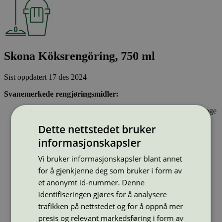
Skona Köksrengöring, 750 ml
Sist oppdatert
17 des 2024
Svanemerkede rengjøringsmidler:
Inneholder stoffer som har gjennomgått Svanemerkets strenge
kjemikaliekontroll, som tar hensyn til både helse og miljø.
Dette nettstedet bruker
Vasker effektivt rent og er drøyt i bruk.
Har emballasje som i utforming og materialer bidrar til en
informasjonskapsler
sirkulær økonomi
Vi bruker informasjonskapsler blant annet
for å gjenkjenne deg som bruker i form av
Strekkode (GTIN):
7318690154976
et anonymt id-nummer. Denne
Vis alle GTIN
Vis færre GTIN
identifiseringen gjøres for å analysere
Type:
Kjøkkenrengøringsmidler
trafikken på nettstedet og for å oppnå mer
Lisensnummer:
5026 0226
presis og relevant markedsføring i form av
Miljømerke:
Svanemerket