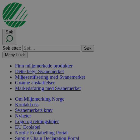
Søk
Søk etter:
Meny
Lukk
Finn miljømerkede produkter
Dette betyr Svanemerket
Miljøsertifisering med Svanemerket
Grønne anskaffelser
Markedsføring med Svanemerket
Om Miljømerking Norge
Kontakt oss
Svanemerkets krav
Nyheter
Logo og retningslinjer
EU Ecolabel
Nordic Ecolabelling Portal
Supply Chain Declaration Portal