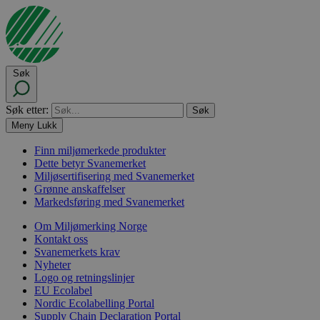
Søk
Søk etter:
Meny
Lukk
Finn miljømerkede produkter
Dette betyr Svanemerket
Miljøsertifisering med Svanemerket
Grønne anskaffelser
Markedsføring med Svanemerket
Om Miljømerking Norge
Kontakt oss
Svanemerkets krav
Nyheter
Logo og retningslinjer
EU Ecolabel
Nordic Ecolabelling Portal
Supply Chain Declaration Portal