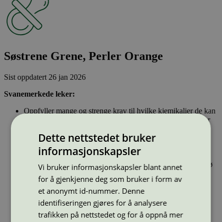
Søstrene Grene, Perler Orange
Sist oppdatert
26 jan 2026
Svanemerkede leker:
Oppfyller mange og strenge krav til hvilke kjemikalier de kan
være laget av. For eksempel inneholder svanemerkede leker
ikke stoffer som er klassifisert som kreftfremkallende eller
Dette nettstedet bruker
som kan skade evnen til å få barn. Tungmetaller, parfyme,
nanopartikler, ftalater og bisfenol A, B, F, S og AF er ikke
informasjonskapsler
tillatt.
Er produsert i tråd med ILO-konvensjonene om arbeidsmiljø
Vi bruker informasjonskapsler blant annet
for å gjenkjenne deg som bruker i form av
Strekkode (GTIN):
et anonymt id-nummer. Denne
5715904122530
identifiseringen gjøres for å analysere
Vis alle GTIN
Vis færre GTIN
trafikken på nettstedet og for å oppnå mer
Type:
Leke