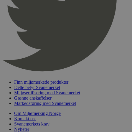
pageviewCount
.svanemerket.no
Sesjon
nelapi-product-archive-filters
svanemerket.no
4 dager 4
timer
nelapi-last-visited-category
svanemerket.no
4 dager 4
timer
wordpress_test_cookie
Sesjon
Automattic
Inc.
svanemerket.no
_hjIncludedInPageviewSample
2 minutter
Hotjar Ltd
svanemerket.no
Finn miljømerkede produkter
Dette betyr Svanemerket
Miljøsertifisering med Svanemerket
Grønne anskaffelser
Markedsføring med Svanemerket
Om Miljømerking Norge
Kontakt oss
Svanemerkets krav
Nyheter