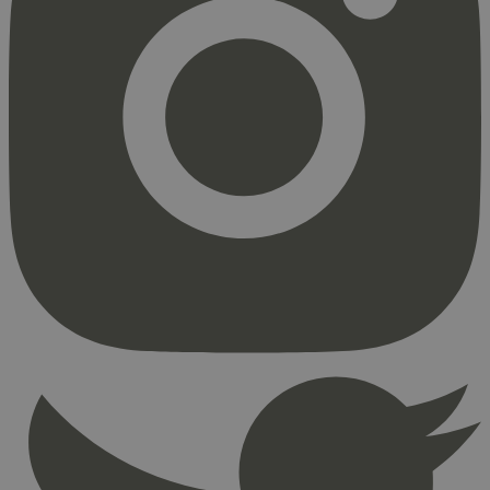
Strengt nødvendig
Statistikk
Markedsføring
Strengt nødvendige informasjonskapsler tillater
kjernefunksjoner på nettstedet, som
brukerinnlogging og kontoadministrasjon.
Nettstedet kan ikke brukes riktig uten strengt
nødvendige informasjonskapsler.
Provider
/
Navn
Utløpsdato
Domene
_hjAbsoluteSessionInProgress
29
Hotjar Ltd
minutter
.svanemerket.no
54
sekunder
_hjFirstSeen
29
Hotjar Ltd
minutter
.svanemerket.no
54
sekunder