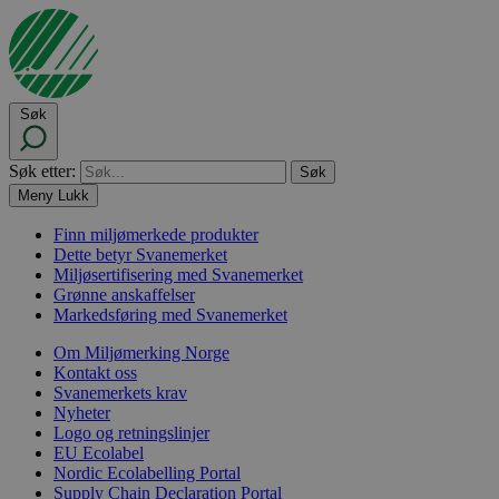
Søk
Søk etter:
Meny
Lukk
Finn miljømerkede produkter
Dette betyr Svanemerket
Miljøsertifisering med Svanemerket
Grønne anskaffelser
Markedsføring med Svanemerket
Om Miljømerking Norge
Kontakt oss
Svanemerkets krav
Nyheter
Logo og retningslinjer
EU Ecolabel
Nordic Ecolabelling Portal
Supply Chain Declaration Portal