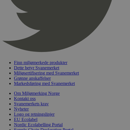
pageviewCount
.svanemerket.no
Sesjon
nelapi-product-archive-filters
svanemerket.no
4 dager 4
timer
nelapi-last-visited-category
svanemerket.no
4 dager 4
timer
wordpress_test_cookie
Sesjon
Automattic
Inc.
svanemerket.no
Finn miljømerkede produkter
_hjIncludedInPageviewSample
2 minutter
Hotjar Ltd
svanemerket.no
Dette betyr Svanemerket
Miljøsertifisering med Svanemerket
Grønne anskaffelser
Markedsføring med Svanemerket
Om Miljømerking Norge
Kontakt oss
Svanemerkets krav
Nyheter
Logo og retningslinjer
EU Ecolabel
Provider
/
Navn
Utløpsdato
Beskrivelse
Nordic Ecolabelling Portal
Domene
Supply Chain Declaration Portal