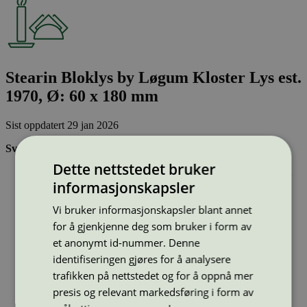
Stearin Bloklys by Løgum Kloster Lys est.
1970, Ø: 60 x 180 mm
Sist oppdatert
29 jan 2026
Svanemerkede stearinlys:
Dette nettstedet bruker
Er laget av minst 90 % fornybar råvare, dvs at lys av parafin
informasjonskapsler
(fossil råvare) ikke kan svanemerkes
Inneholder ikke palmeolje
Vi bruker informasjonskapsler blant annet
Soter lite:
for å gjenkjenne deg som bruker i form av
Strekkode (GTIN):
et anonymt id-nummer. Denne
7330008142994
Vis alle GTIN
Vis færre GTIN
identifiseringen gjøres for å analysere
Type:
Kubbelys og kulelys
trafikken på nettstedet og for å oppnå mer
Lisensnummer:
5088 0009
(
5088 0010
)
presis og relevant markedsføring i form av
Miljømerke:
Svanemerket