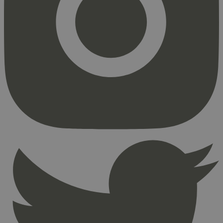
Markedsføring
Strengt nødvendige informasjonskapsler tillater
kjernefunksjoner på nettstedet, som
brukerinnlogging og kontoadministrasjon.
Nettstedet kan ikke brukes riktig uten strengt
nødvendige informasjonskapsler.
Provider
/
Navn
Utløpsdato
Domene
_hjAbsoluteSessionInProgress
29
Hotjar Ltd
minutter
.svanemerket.no
54
sekunder
_hjFirstSeen
29
Hotjar Ltd
minutter
.svanemerket.no
54
sekunder