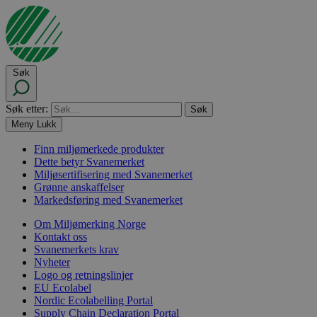
Søk
Søk etter:
Meny
Lukk
Finn miljømerkede produkter
Dette betyr Svanemerket
Miljøsertifisering med Svanemerket
Grønne anskaffelser
Markedsføring med Svanemerket
Om Miljømerking Norge
Kontakt oss
Svanemerkets krav
Nyheter
Logo og retningslinjer
EU Ecolabel
Nordic Ecolabelling Portal
Supply Chain Declaration Portal