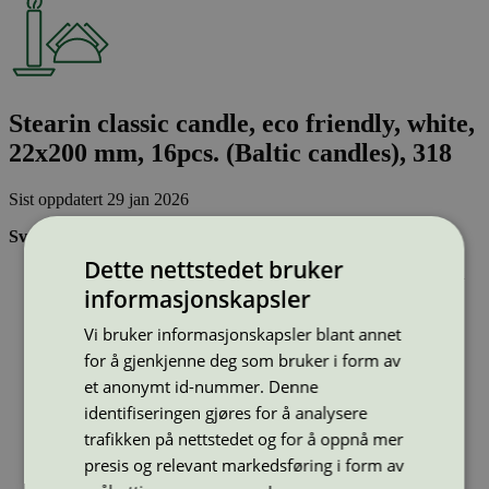
Stearin classic candle, eco friendly, white,
22x200 mm, 16pcs. (Baltic candles), 318
Sist oppdatert
29 jan 2026
Svanemerkede stearinlys:
Dette nettstedet bruker
Er laget av minst 90 % fornybar råvare, dvs at lys av parafin
informasjonskapsler
(fossil råvare) ikke kan svanemerkes
Inneholder ikke palmeolje
Vi bruker informasjonskapsler blant annet
Soter lite:
for å gjenkjenne deg som bruker i form av
Strekkode (GTIN):
et anonymt id-nummer. Denne
4752046070610
Vis alle GTIN
Vis færre GTIN
identifiseringen gjøres for å analysere
Type:
Kronelys og andre stakelys
trafikken på nettstedet og for å oppnå mer
Lisensnummer:
5088 0002
presis og relevant markedsføring i form av
Miljømerke:
Svanemerket