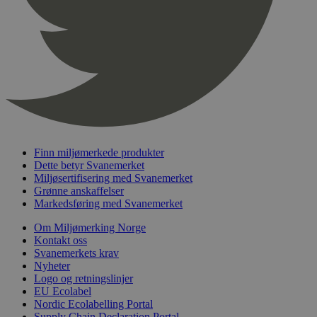
pageviewCount
.svanemerket.no
Sesjon
nelapi-product-archive-filters
svanemerket.no
4 dager 4
timer
nelapi-last-visited-category
svanemerket.no
4 dager 4
timer
wordpress_test_cookie
Sesjon
Automattic
Inc.
svanemerket.no
Finn miljømerkede produkter
_hjIncludedInPageviewSample
2 minutter
Hotjar Ltd
svanemerket.no
Dette betyr Svanemerket
Miljøsertifisering med Svanemerket
Grønne anskaffelser
Markedsføring med Svanemerket
Om Miljømerking Norge
Kontakt oss
Svanemerkets krav
Nyheter
Logo og retningslinjer
EU Ecolabel
Provider
/
Navn
Utløpsdato
Beskrivelse
Nordic Ecolabelling Portal
Domene
Supply Chain Declaration Portal