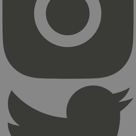
Markedsføring
Strengt nødvendige informasjonskapsler tillater
kjernefunksjoner på nettstedet, som
brukerinnlogging og kontoadministrasjon.
Nettstedet kan ikke brukes riktig uten strengt
nødvendige informasjonskapsler.
Provider
/
Navn
Utløpsdato
Domene
_hjAbsoluteSessionInProgress
29
Hotjar Ltd
minutter
.svanemerket.no
54
sekunder
_hjFirstSeen
29
Hotjar Ltd
minutter
.svanemerket.no
54
sekunder