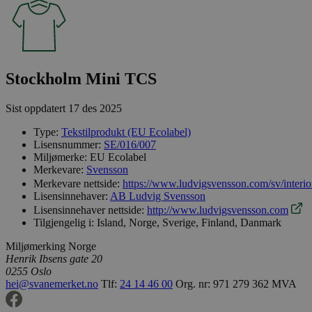
Stockholm Mini TCS
Sist oppdatert
17 des 2025
Type:
Tekstilprodukt (EU Ecolabel)
Lisensnummer:
SE/016/007
Miljømerke:
EU Ecolabel
Merkevare:
Svensson
Merkevare nettside:
https://www.ludvigsvensson.com/sv/interior
Lisensinnehaver:
AB Ludvig Svensson
Lisensinnehaver nettside:
http://www.ludvigsvensson.com
Tilgjengelig i:
Island, Norge, Sverige, Finland, Danmark
Miljømerking Norge
Henrik Ibsens gate 20
0255 Oslo
hei@svanemerket.no
Tlf:
24 14 46 00
Org. nr: 971 279 362 MVA