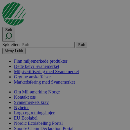
Søk
Søk etter:
Meny
Lukk
Finn miljømerkede produkter
Dette betyr Svanemerket
Miljøsertifisering med Svanemerket
Grønne anskaffelser
Markedsføring med Svanemerket
Om Miljømerking Norge
Kontakt oss
Svanemerkets krav
Nyheter
Logo og retningslinjer
EU Ecolabel
Nordic Ecolabelling Portal
Supply Chain Declaration Portal