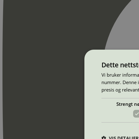
Dette netts
Vi bruker informa
nummer. Denne ide
presis og relevan
Strengt n
VIS DETALJER