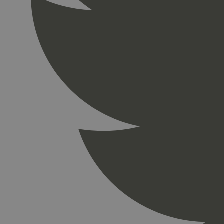
_gid
_ga_PHYYHD0E0G