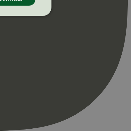
ontoadministrasjon.
re begynnelsen på
er. Den inneholder
re begynnelsen på
er. Den inneholder