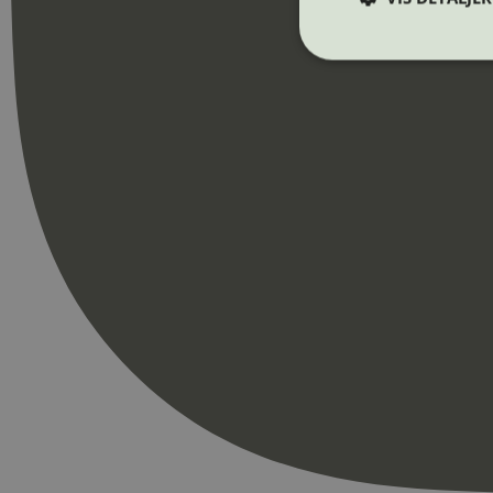
Strengt nødvendige i
Nettstedet kan ikke b
Navn
_hjAbsoluteSession
_hjFirstSeen
pageviewCount
nelapi-product-archi
nelapi-last-visited-