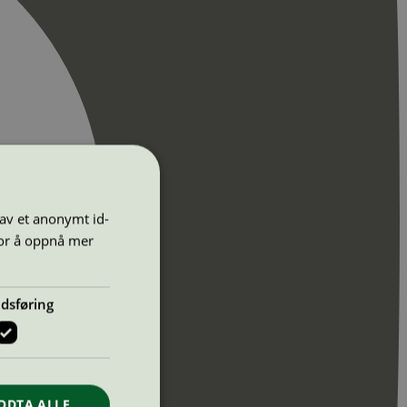
 av et anonymt id-
for å oppnå mer
dsføring
ODTA ALLE