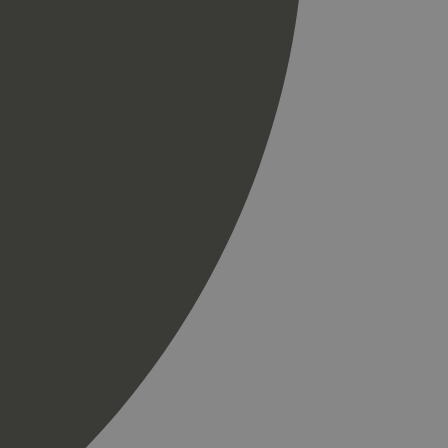
til å skille unike
r som en
spørsel på et
og kampanjedata for
ics. Den lagrer og
ukes til å telle og