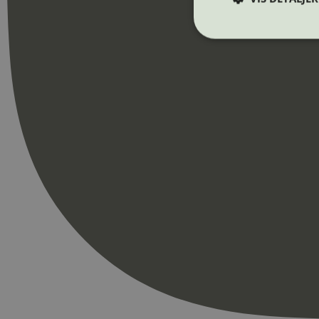
Strengt nødvendige i
Nettstedet kan ikke b
Navn
_hjAbsoluteSession
_hjFirstSeen
pageviewCount
nelapi-product-archi
nelapi-last-visited-