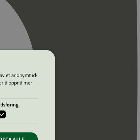
 av et anonymt id-
for å oppnå mer
dsføring
ODTA ALLE