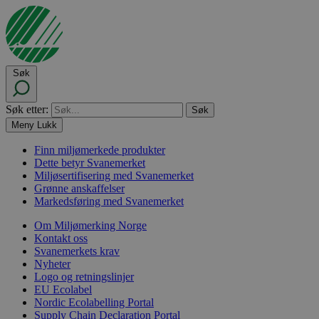
Søk
Søk etter:
Meny
Lukk
Finn miljømerkede produkter
Dette betyr Svanemerket
Miljøsertifisering med Svanemerket
Grønne anskaffelser
Markedsføring med Svanemerket
Om Miljømerking Norge
Kontakt oss
Svanemerkets krav
Nyheter
Logo og retningslinjer
EU Ecolabel
Nordic Ecolabelling Portal
Supply Chain Declaration Portal