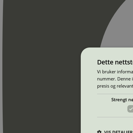
Dette netts
Vi bruker informa
nummer. Denne ide
presis og relevan
Strengt n
VIS DETALJER