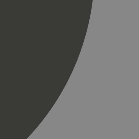
til å skille unike
r som en
spørsel på et
og kampanjedata for
ics. Den lagrer og
ukes til å telle og