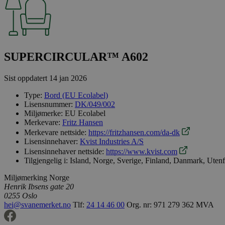
SUPERCIRCULAR™ A602
Sist oppdatert
14 jan 2026
Type:
Bord (EU Ecolabel)
Lisensnummer:
DK/049/002
Miljømerke:
EU Ecolabel
Merkevare:
Fritz Hansen
Merkevare nettside:
https://fritzhansen.com/da-dk
Lisensinnehaver:
Kvist Industries A/S
Lisensinnehaver nettside:
https://www.kvist.com
Tilgjengelig i:
Island, Norge, Sverige, Finland, Danmark, Uten
Miljømerking Norge
Henrik Ibsens gate 20
0255 Oslo
hei@svanemerket.no
Tlf:
24 14 46 00
Org. nr: 971 279 362 MVA