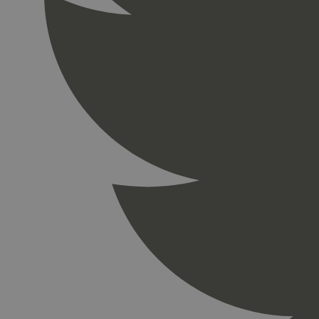
_gid
_ga_PHYYHD0E0G