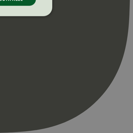
ontoadministrasjon.
re begynnelsen på
er. Den inneholder
re begynnelsen på
er. Den inneholder