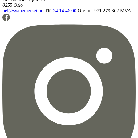
0255 Oslo
hei@svanemerket.no
Tlf:
24 14 46 00
Org. nr: 971 279 362 MVA