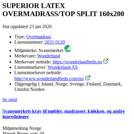
SUPERIOR LATEX
OVERMADRASS/TOP SPLIT 160x200
Sist oppdatert
23 jan 2026
Type:
Overmadrass
Lisensnummer:
2031 0120
Miljømerke:
Svanemerket
Merkevare:
Wonderland
Merkevare nettside:
https://wonderlandbeds.no
Lisensinnehaver:
Wonderland AS
Lisensinnehaver nettside:
http://www.wonderlandbeds.com/no/
Tilgjengelig i:
Island, Norge, Sverige, Finland, Danmark,
Utenfor Norden
Se også
Svanemerkets krav til møbler, madrasser, kjøkken, og andre
innredninger
Miljømerking Norge
Henrik Ibsens gate 20