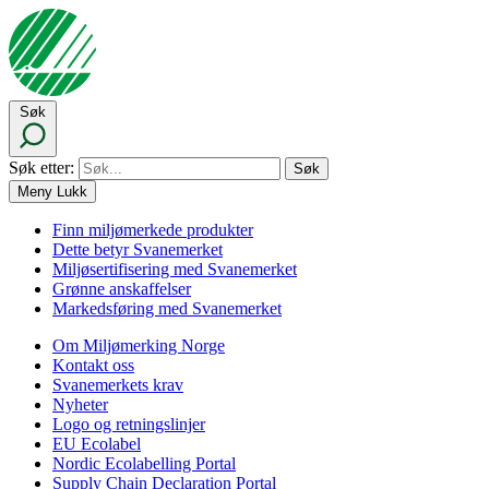
Søk
Søk etter:
Meny
Lukk
Finn miljømerkede produkter
Dette betyr Svanemerket
Miljøsertifisering med Svanemerket
Grønne anskaffelser
Markedsføring med Svanemerket
Om Miljømerking Norge
Kontakt oss
Svanemerkets krav
Nyheter
Logo og retningslinjer
EU Ecolabel
Nordic Ecolabelling Portal
Supply Chain Declaration Portal