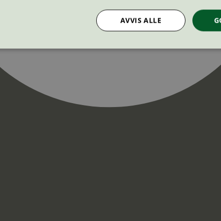
AVVIS ALLE
G
Strengt nødvendig
Statistikk
Markedsføring
nformasjonskapsler tillater kjernefunksjoner på nettstedet, som brukerinnlogging og k
rukes riktig uten strengt nødvendige informasjonskapsler.
Provider
/
Utløpsdato
Beskrivelse
Domene
InProgress
29
Cookien er satt slik at Hotjar kan spo
Hotjar Ltd
minutter
brukerens reise for et totalt antall økt
.svanemerket.no
54
ingen identifiserbar informasjon.
sekunder
29
Cookien er satt slik at Hotjar kan spo
Hotjar Ltd
minutter
brukerens reise for et totalt antall økt
.svanemerket.no
54
ingen identifiserbar informasjon.
sekunder
.svanemerket.no
Sesjon
ve-filters
svanemerket.no
4 dager 4