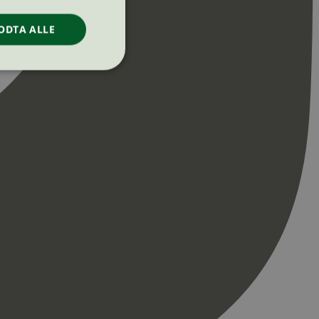
ODTA ALLE
ontoadministrasjon.
re begynnelsen på
er. Den inneholder
re begynnelsen på
er. Den inneholder