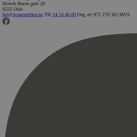
Henrik Ibsens gate 20
0255 Oslo
hei@svanemerket.no
Tlf:
24 14 46 00
Org. nr: 971 279 362 MVA