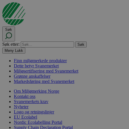
Søk
Søk etter:
Meny
Lukk
Finn miljømerkede produkter
Dette betyr Svanemerket
Miljøsertifisering med Svanemerket
Grønne anskaffelser
Markedsføring med Svanemerket
Om Miljømerking Norge
Kontakt oss
Svanemerkets krav
Nyheter
Logo og retningslinjer
EU Ecolabel
Nordic Ecolabelling Portal
Supply Chain Declaration Portal