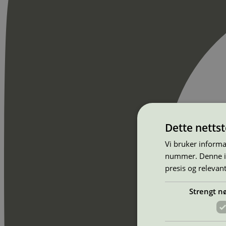
Dette netts
Vi bruker informa
nummer. Denne ide
presis og relevan
Strengt n