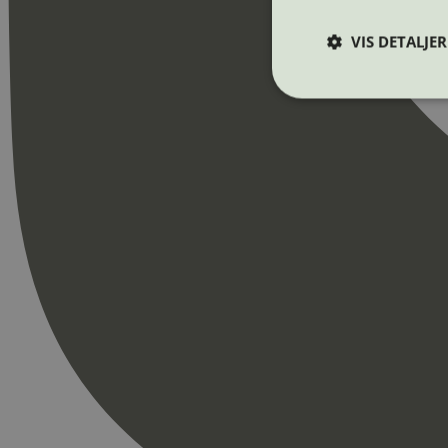
VIS DETALJER
Strengt nødvendige i
Nettstedet kan ikke b
Navn
_hjAbsoluteSession
_hjFirstSeen
pageviewCount
nelapi-product-archi