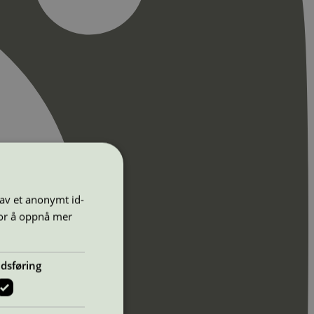
 av et anonymt id-
for å oppnå mer
dsføring