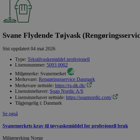
Svane Flydende Tøjvask (Rengøringsservi
Sist oppdatert
04 mai 2026
Type:
Tekstilvaskemiddel profesjonell
Lisensnummer:
5093 0002
Miljømerke:
Svanemerket
Merkevare:
Rengøringsservice Danmark
Merkevare nettside:
https://rs-dk.dk/
Lisensinnehaver:
Soap Nordic A/S
Lisensinnehaver nettside:
https://soapnordic.com/
Tilgjengelig i:
Danmark
Se også
Svanemerkets krav til tøyvaskemiddel for profesjonell bruk
Miljømerking Norge