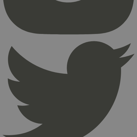
brukerinnlogging og kontoadministrasjon.
Nettstedet kan ikke brukes riktig uten strengt
nødvendige informasjonskapsler.
Provider
/
Navn
Utløpsdato
Domene
_hjAbsoluteSessionInProgress
29
Hotjar Ltd
minutter
.svanemerket.no
54
sekunder
_hjFirstSeen
29
Hotjar Ltd
minutter
.svanemerket.no
54
sekunder
pageviewCount
.svanemerket.no
Sesjon
nelapi-product-archive-filters
svanemerket.no
4 dager 4
timer