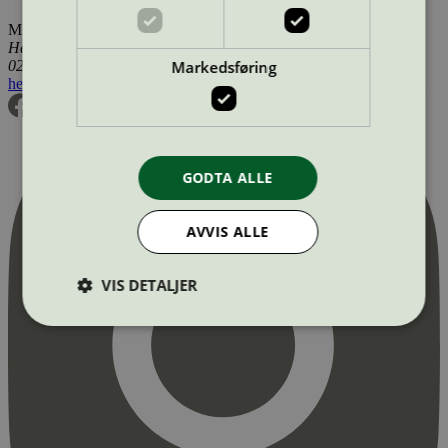
Miljømerking Norge
Henrik Ibsens gate 20
Markedsføring
0255 Oslo
hei@svanemerket.no
Tlf:
24 14 46 00
Org. nr: 971 279 362 MVA
GODTA ALLE
AVVIS ALLE
VIS DETALJER
Strengt nødvendig
Statistikk
Markedsføring
Strengt nødvendige informasjonskapsler tillater
kjernefunksjoner på nettstedet, som