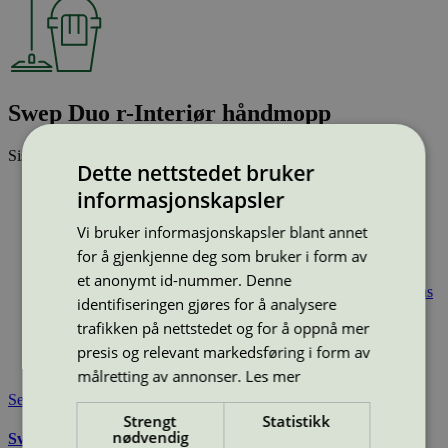
Swep Duo r-Interiør håndmopp
Sist oppdatert
01 des 2025
Dette nettstedet bruker
Type:
Mikrofibermopp
informasjonskapsler
Lisensnummer:
4083 0006
Vi bruker informasjonskapsler blant annet
Miljømerke:
Svanemerket
Merkevare:
Vileda Professional
for å gjenkjenne deg som bruker i form av
Merkevare nettside:
https://www.vileda-professional.dk/
et anonymt id-nummer. Denne
Lisensinnehaver:
Freudenberg Home and Cleaning Solutions
identifiseringen gjøres for å analysere
Oy
trafikken på nettstedet og for å oppnå mer
Lisensinnehaver nettside:
http://www.vileda.fi
Tilgjengelig i:
Norge, Sverige, Finland, Danmark, Utenfor
presis og relevant markedsføring i form av
Norden
målretting av annonser.
Les mer
Se også
Strengt
Statistikk
nødvendig
Svanemerkets krav til mikrofiberklut og -mopp