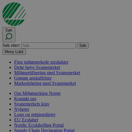
Søk
Søk etter:
Meny
Lukk
Finn miljømerkede produkter
Dette betyr Svanemerket
Miljøsertifisering med Svanemerket
Grønne anskaffelser
Markedsføring med Svanemerket
Om Miljømerking Norge
Kontakt oss
Svanemerkets krav
Nyheter
Logo og retningslinjer
EU Ecolabel
Nordic Ecolabelling Portal
Supply Chain Declaration Portal