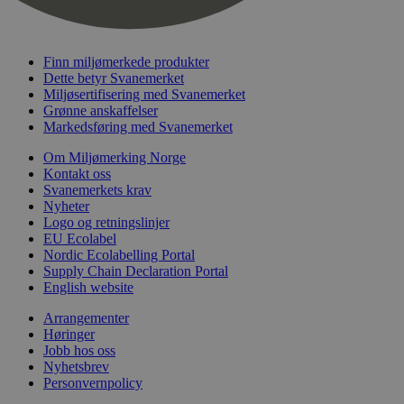
nelapi-last-visited-category
svanemerket.no
4 dager 4
timer
wordpress_test_cookie
Sesjon
Automattic
Inc.
Finn miljømerkede produkter
svanemerket.no
Dette betyr Svanemerket
Miljøsertifisering med Svanemerket
Grønne anskaffelser
Markedsføring med Svanemerket
_hjIncludedInPageviewSample
2 minutter
Hotjar Ltd
svanemerket.no
Om Miljømerking Norge
Kontakt oss
Svanemerkets krav
Nyheter
Logo og retningslinjer
EU Ecolabel
Nordic Ecolabelling Portal
Supply Chain Declaration Portal
English website
Provider
/
Arrangementer
Navn
Utløpsdato
Beskrivelse
Domene
Høringer
Jobb hos oss
_gat_UA-
.svanemerket.no
54
Dette er en 
Provider
/
Navn
Utløpsdato
Beskrivels
33776333-1
sekunder
informasjons
Nyhetsbrev
Domene
Google Analyt
Personvernpolicy
mønsterelem
_fbp
3 måneder
Brukt av F
Meta Platform
navnet inneh