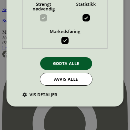
Strengt
Statistikk
nødvendig
Se også
Svanemerkets krav til mikrofiberklut og -mopp
Markedsføring
Miljømerking Norge
Henrik Ibsens gate 20
0255 Oslo
hei@svanemerket.no
Tlf:
24 14 46 00
Org. nr: 971 279 362 MVA
GODTA ALLE
AVVIS ALLE
VIS DETALJER
Strengt nødvendig
Statistikk
Markedsføring