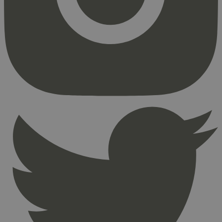
Strengt nødvendige informasjonskapsler tillater
kjernefunksjoner på nettstedet, som
brukerinnlogging og kontoadministrasjon.
Nettstedet kan ikke brukes riktig uten strengt
nødvendige informasjonskapsler.
Provider
/
Navn
Utløpsdato
Domene
_hjAbsoluteSessionInProgress
29
Hotjar Ltd
minutter
.svanemerket.no
54
sekunder
_hjFirstSeen
29
Hotjar Ltd
minutter
.svanemerket.no
54
sekunder
pageviewCount
.svanemerket.no
Sesjon
nelapi-product-archive-filters
svanemerket.no
4 dager 4