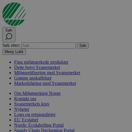
Søk
Søk etter:
Meny
Lukk
Finn miljømerkede produkter
Dette betyr Svanemerket
Miljøsertifisering med Svanemerket
Grønne anskaffelser
Markedsføring med Svanemerket
Om Miljømerking Norge
Kontakt oss
Svanemerkets krav
Nyheter
Logo og retningslinjer
EU Ecolabel
Nordic Ecolabelling Portal
Supply Chain Declaration Portal