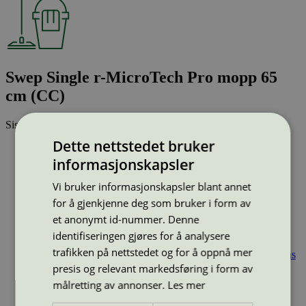
Swep Single r-MicroTech Pro mopp 65
cm (CC)
Sist oppdatert
24 apr 2025
Dette nettstedet bruker
Strekkode (GTIN):
4023103236547
informasjonskapsler
Vis alle GTIN
Vis færre GTIN
Type:
Mikrofibermopp
Vi bruker informasjonskapsler blant annet
Lisensnummer:
4083 0006
for å gjenkjenne deg som bruker i form av
Miljømerke:
Svanemerket
et anonymt id-nummer. Denne
Merkevare:
Vileda Professional
identifiseringen gjøres for å analysere
Merkevare nettside:
https://www.vileda-professional.dk/
trafikken på nettstedet og for å oppnå mer
Lisensinnehaver:
Freudenberg Home and Cleaning Solutions
Oy
presis og relevant markedsføring i form av
Lisensinnehaver nettside:
http://www.vileda.fi
målretting av annonser.
Les mer
Tilgjengelig i:
Norge, Sverige, Finland, Danmark, Utenfor
Norden