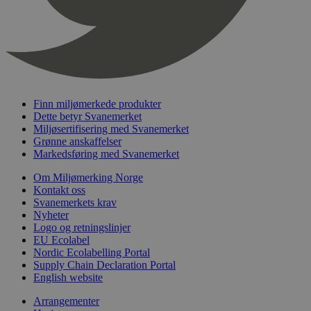
timer
nelapi-last-visited-category
svanemerket.no
4 dager 4
timer
wordpress_test_cookie
Sesjon
Automattic
Inc.
svanemerket.no
Finn miljømerkede produkter
Dette betyr Svanemerket
_hjIncludedInPageviewSample
2 minutter
Hotjar Ltd
Miljøsertifisering med Svanemerket
svanemerket.no
Grønne anskaffelser
Markedsføring med Svanemerket
Om Miljømerking Norge
Kontakt oss
Svanemerkets krav
Nyheter
Logo og retningslinjer
EU Ecolabel
Nordic Ecolabelling Portal
Supply Chain Declaration Portal
Provider
/
Navn
Utløpsdato
Beskrivelse
English website
Domene
_gat_UA-
.svanemerket.no
54
Dette er en 
Arrangementer
Provider
/
Navn
Utløpsdato
Beskrivels
33776333-1
sekunder
informasjons