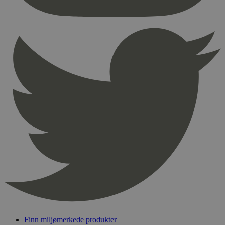
nødvendige informasjonskapsler.
Provider
/
Navn
Utløpsdato
Domene
_hjAbsoluteSessionInProgress
29
Hotjar Ltd
minutter
.svanemerket.no
54
sekunder
_hjFirstSeen
29
Hotjar Ltd
minutter
.svanemerket.no
54
sekunder
pageviewCount
.svanemerket.no
Sesjon
nelapi-product-archive-filters
svanemerket.no
4 dager 4
timer
nelapi-last-visited-category
svanemerket.no
4 dager 4
timer
Finn miljømerkede produkter