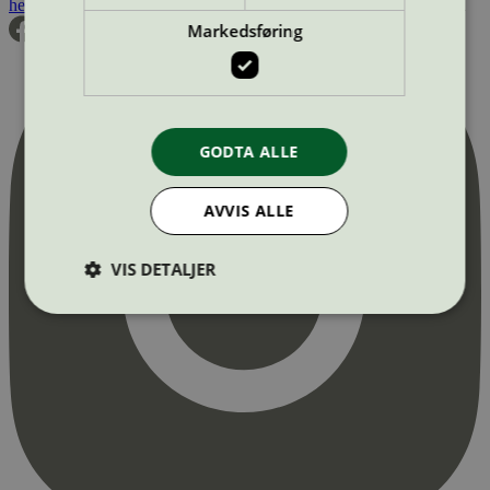
hei@svanemerket.no
Tlf:
24 14 46 00
Org. nr: 971 279 362 MVA
Markedsføring
GODTA ALLE
AVVIS ALLE
VIS DETALJER
Strengt nødvendig
Statistikk
Markedsføring
Strengt nødvendige informasjonskapsler tillater
kjernefunksjoner på nettstedet, som
brukerinnlogging og kontoadministrasjon.
Nettstedet kan ikke brukes riktig uten strengt