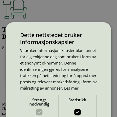
T01 Cross Chair Oak light grey lacquer
Dette nettstedet bruker
Dunes camel leather
informasjonskapsler
Sist oppdatert
14 jan 2026
Vi bruker informasjonskapsler blant annet
for å gjenkjenne deg som bruker i form av
Type:
Stoler (EU Ecolabel)
Lisensnummer:
DK/049/002
et anonymt id-nummer. Denne
Miljømerke:
EU Ecolabel
identifiseringen gjøres for å analysere
Merkevare:
Takt
trafikken på nettstedet og for å oppnå mer
Merkevare nettside:
https://taktcph.com/
Lisensinnehaver:
Kvist Industries A/S
presis og relevant markedsføring i form av
Lisensinnehaver nettside:
https://www.kvist.com
målretting av annonser.
Les mer
Tilgjengelig i:
Island, Norge, Sverige, Finland, Danmark,
Utenfor Norden
Strengt
Statistikk
nødvendig
Miljømerking Norge
Henrik Ibsens gate 20
0255 Oslo