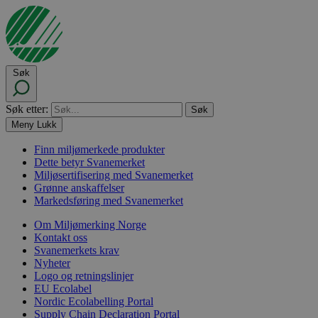
Søk
Søk etter:
Meny
Lukk
Finn miljømerkede produkter
Dette betyr Svanemerket
Miljøsertifisering med Svanemerket
Grønne anskaffelser
Markedsføring med Svanemerket
Om Miljømerking Norge
Kontakt oss
Svanemerkets krav
Nyheter
Logo og retningslinjer
EU Ecolabel
Nordic Ecolabelling Portal
Supply Chain Declaration Portal