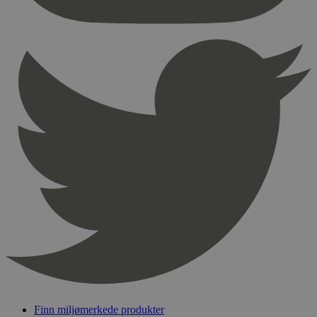
nødvendige informasjonskapsler.
Provider
/
Navn
Utløpsdato
Domene
_hjAbsoluteSessionInProgress
29
Hotjar Ltd
minutter
.svanemerket.no
54
sekunder
_hjFirstSeen
29
Hotjar Ltd
minutter
.svanemerket.no
54
sekunder
pageviewCount
.svanemerket.no
Sesjon
nelapi-product-archive-filters
svanemerket.no
4 dager 4
timer
nelapi-last-visited-category
svanemerket.no
4 dager 4
timer
Finn miljømerkede produkter