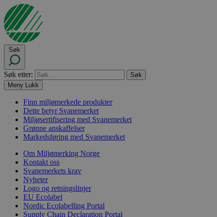
Søk
Søk etter:
Meny
Lukk
Finn miljømerkede produkter
Dette betyr Svanemerket
Miljøsertifisering med Svanemerket
Grønne anskaffelser
Markedsføring med Svanemerket
Om Miljømerking Norge
Kontakt oss
Svanemerkets krav
Nyheter
Logo og retningslinjer
EU Ecolabel
Nordic Ecolabelling Portal
Supply Chain Declaration Portal