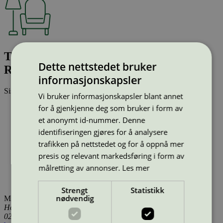
T01 Cross Chair oak light grey lacquer
Dette nettstedet bruker
Remix 2 0722
informasjonskapsler
Sist oppdatert
14 jan 2026
Vi bruker informasjonskapsler blant annet
for å gjenkjenne deg som bruker i form av
Type:
Stoler (EU Ecolabel)
Lisensnummer:
DK/049/002
et anonymt id-nummer. Denne
Miljømerke:
EU Ecolabel
identifiseringen gjøres for å analysere
Merkevare:
Takt
trafikken på nettstedet og for å oppnå mer
Merkevare nettside:
https://taktcph.com/
Lisensinnehaver:
Kvist Industries A/S
presis og relevant markedsføring i form av
Lisensinnehaver nettside:
https://www.kvist.com
målretting av annonser.
Les mer
Tilgjengelig i:
Island, Norge, Sverige, Finland, Danmark,
Utenfor Norden
Strengt
Statistikk
nødvendig
Miljømerking Norge
Henrik Ibsens gate 20
0255 Oslo