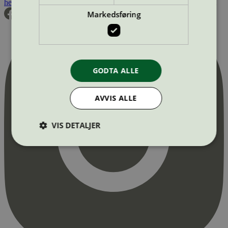
hei@svanemerket.no
Tlf:
24 14 46 00
Org. nr: 971 279 362 MVA
Markedsføring
GODTA ALLE
AVVIS ALLE
VIS DETALJER
Strengt nødvendig
Statistikk
Markedsføring
Strengt nødvendige informasjonskapsler tillater
kjernefunksjoner på nettstedet, som
brukerinnlogging og kontoadministrasjon.
Nettstedet kan ikke brukes riktig uten strengt