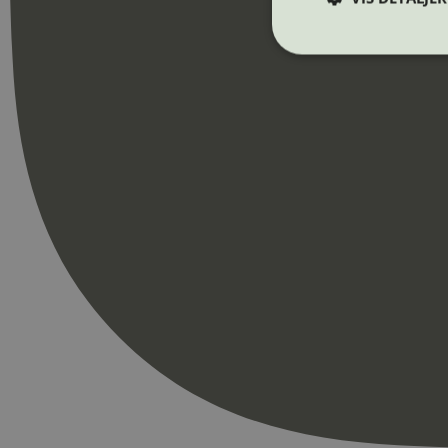
Strengt nødvendige i
Nettstedet kan ikke b
Navn
_hjAbsoluteSession
_hjFirstSeen
pageviewCount
nelapi-product-archi
nelapi-last-visited-