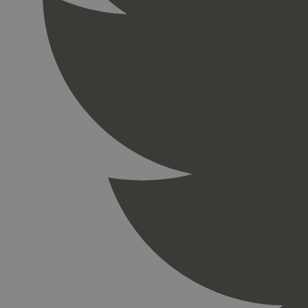
_gid
_ga_PHYYHD0E0G