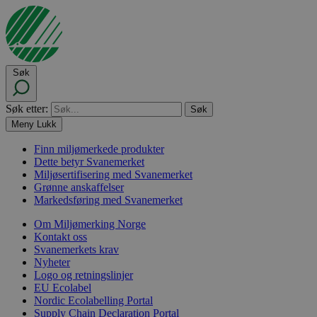
Søk
Søk etter:
Meny
Lukk
Finn miljømerkede produkter
Dette betyr Svanemerket
Miljøsertifisering med Svanemerket
Grønne anskaffelser
Markedsføring med Svanemerket
Om Miljømerking Norge
Kontakt oss
Svanemerkets krav
Nyheter
Logo og retningslinjer
EU Ecolabel
Nordic Ecolabelling Portal
Supply Chain Declaration Portal