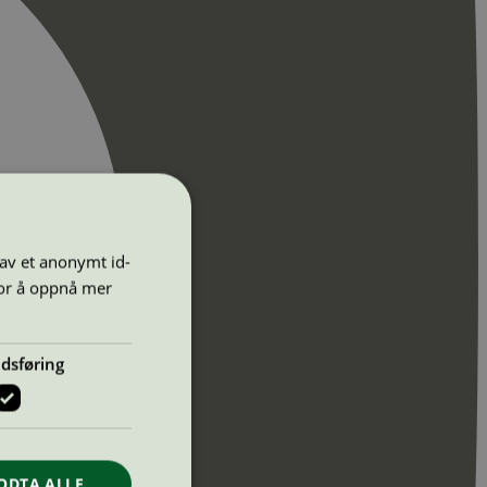
 av et anonymt id-
for å oppnå mer
dsføring
ODTA ALLE