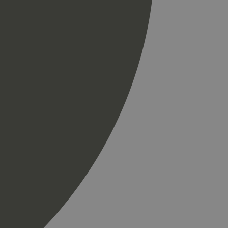
til å skille unike
r som en
spørsel på et
og kampanjedata for
ics. Den lagrer og
ukes til å telle og