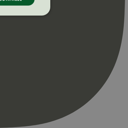
ontoadministrasjon.
re begynnelsen på
er. Den inneholder
re begynnelsen på
er. Den inneholder