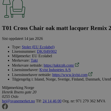
T01 Cross Chair oak matt lacquer Remix 
Sist oppdatert
14 jan 2026
Type:
Stoler (EU Ecolabel)
Lisensnummer:
DK/049/002
Miljømerke:
EU Ecolabel
Merkevare:
Takt
Merkevare nettside:
https://taktcph.com/
Lisensinnehaver:
Kvist Industries A/S
Lisensinnehaver nettside:
https://www.kvist.com
Tilgjengelig i:
Island, Norge, Sverige, Finland, Danmark, Uten
Miljømerking Norge
Henrik Ibsens gate 20
0255 Oslo
hei@svanemerket.no
Tlf:
24 14 46 00
Org. nr: 971 279 362 MVA