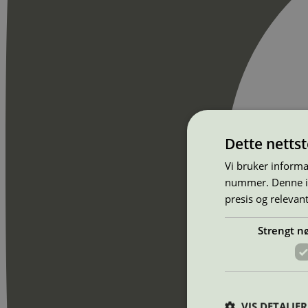
Dette netts
Vi bruker informa
nummer. Denne ide
presis og relevan
Strengt n
VIS DETALJER