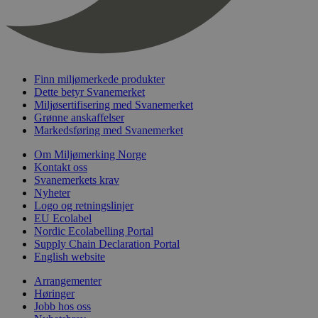
nelapi-last-visited-category
svanemerket.no
4 dager 4
timer
wordpress_test_cookie
Sesjon
Automattic
Inc.
svanemerket.no
Finn miljømerkede produkter
Dette betyr Svanemerket
Miljøsertifisering med Svanemerket
_hjIncludedInPageviewSample
2 minutter
Grønne anskaffelser
Hotjar Ltd
svanemerket.no
Markedsføring med Svanemerket
Om Miljømerking Norge
Kontakt oss
Svanemerkets krav
Nyheter
Logo og retningslinjer
EU Ecolabel
Nordic Ecolabelling Portal
Supply Chain Declaration Portal
English website
Provider
/
Navn
Utløpsdato
Beskrivelse
Domene
Arrangementer
Høringer
_gat_UA-
.svanemerket.no
54
Dette er en 
Provider
/
Navn
Utløpsdato
Beskrivels
33776333-1
sekunder
informasjons
Jobb hos oss
Domene
Google Analyt