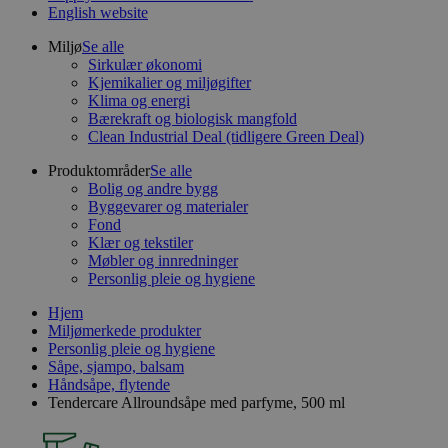
English website
Miljø
Se alle
Sirkulær økonomi
Kjemikalier og miljøgifter
Klima og energi
Bærekraft og biologisk mangfold
Clean Industrial Deal (tidligere Green Deal)
Produktområder
Se alle
Bolig og andre bygg
Byggevarer og materialer
Fond
Klær og tekstiler
Møbler og innredninger
Personlig pleie og hygiene
Hjem
Miljømerkede produkter
Personlig pleie og hygiene
Såpe, sjampo, balsam
Håndsåpe, flytende
Tendercare Allroundsåpe med parfyme, 500 ml