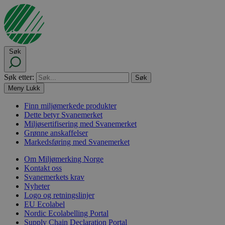
Søk
Søk etter:
Meny
Lukk
Finn miljømerkede produkter
Dette betyr Svanemerket
Miljøsertifisering med Svanemerket
Grønne anskaffelser
Markedsføring med Svanemerket
Om Miljømerking Norge
Kontakt oss
Svanemerkets krav
Nyheter
Logo og retningslinjer
EU Ecolabel
Nordic Ecolabelling Portal
Supply Chain Declaration Portal