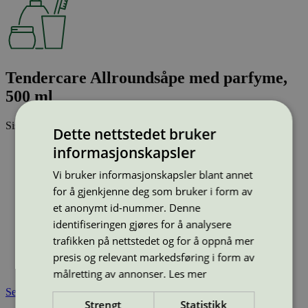
Tendercare Allroundsåpe med parfyme,
500 ml
Sist oppdatert
11 mar 2026
Dette nettstedet bruker
informasjonskapsler
Strekkode (GTIN):
7052154000781
Vi bruker informasjonskapsler blant annet
Vis alle GTIN
Vis færre GTIN
Type:
Håndsåpe, flytende
for å gjenkjenne deg som bruker i form av
Lisensnummer:
5090 0040
et anonymt id-nummer. Denne
Miljømerke:
Svanemerket
identifiseringen gjøres for å analysere
Merkevare:
Tendercare
trafikken på nettstedet og for å oppnå mer
Lisensinnehaver:
Nordic Sense A/S
presis og relevant markedsføring i form av
Lisensinnehaver nettside:
https://nordicsense.dk/
Tilgjengelig i:
Norge
målretting av annonser.
Les mer
Se også
Strengt
Statistikk