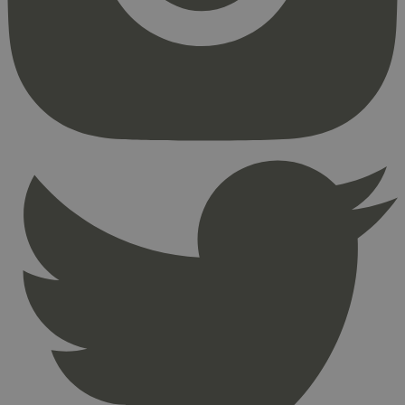
Strengt nødvendige informasjonskapsler tillater
kjernefunksjoner på nettstedet, som
brukerinnlogging og kontoadministrasjon.
Nettstedet kan ikke brukes riktig uten strengt
nødvendige informasjonskapsler.
Provider
/
Navn
Utløpsdato
Domene
_hjAbsoluteSessionInProgress
29
Hotjar Ltd
minutter
.svanemerket.no
54
sekunder
_hjFirstSeen
29
Hotjar Ltd
minutter
.svanemerket.no
54
sekunder
pageviewCount
.svanemerket.no
Sesjon
nelapi-product-archive-filters
svanemerket.no
4 dager 4
timer