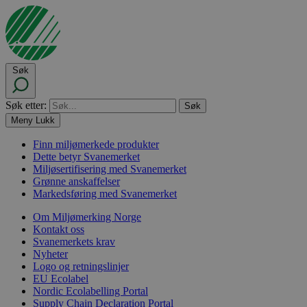
Søk
Søk etter:
Meny
Lukk
Finn miljømerkede produkter
Dette betyr Svanemerket
Miljøsertifisering med Svanemerket
Grønne anskaffelser
Markedsføring med Svanemerket
Om Miljømerking Norge
Kontakt oss
Svanemerkets krav
Nyheter
Logo og retningslinjer
EU Ecolabel
Nordic Ecolabelling Portal
Supply Chain Declaration Portal