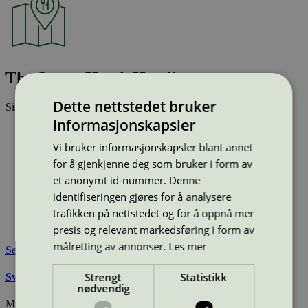
The Steam Hotel, Hotell
Dette nettstedet bruker
Sist oppdatert
20 jan 2026
informasjonskapsler
Type:
Hotell
Lisensnummer:
3055 0482
Vi bruker informasjonskapsler blant annet
Miljømerke:
Svanemerket
for å gjenkjenne deg som bruker i form av
Merkevare:
The Steam Hotel
et anonymt id-nummer. Denne
Merkevare nettside:
https://www.steamhotel.se/
identifiseringen gjøres for å analysere
Lisensinnehaver:
ESS Hotel Group AB
trafikken på nettstedet og for å oppnå mer
Lisensinnehaver nettside:
https://www.essgroup.se/
Tilgjengelig i:
Sverige
presis og relevant markedsføring i form av
målretting av annonser.
Les mer
Se også
Strengt
Statistikk
Svanemerkets krav til hoteller og andre overnattingssteder
nødvendig
Miljømerking Norge