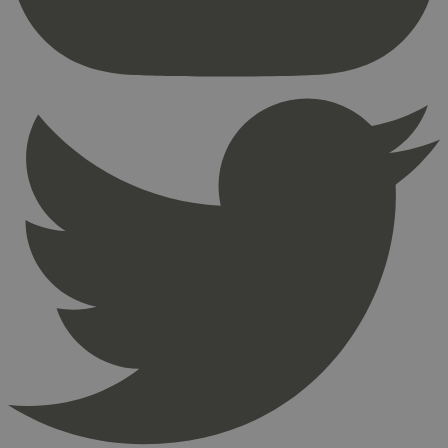
Nettstedet kan ikke brukes riktig uten strengt
nødvendige informasjonskapsler.
Provider
/
Navn
Utløpsdato
Domene
_hjAbsoluteSessionInProgress
29
Hotjar Ltd
minutter
.svanemerket.no
54
sekunder
_hjFirstSeen
29
Hotjar Ltd
minutter
.svanemerket.no
54
sekunder
pageviewCount
.svanemerket.no
Sesjon
nelapi-product-archive-filters
svanemerket.no
4 dager 4
timer
nelapi-last-visited-category
svanemerket.no
4 dager 4
timer