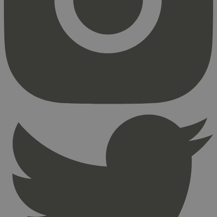
Strengt nødvendige informasjonskapsler tillater
kjernefunksjoner på nettstedet, som
brukerinnlogging og kontoadministrasjon.
Nettstedet kan ikke brukes riktig uten strengt
nødvendige informasjonskapsler.
Provider
/
Navn
Utløpsdato
Domene
_hjAbsoluteSessionInProgress
29
Hotjar Ltd
minutter
.svanemerket.no
54
sekunder
_hjFirstSeen
29
Hotjar Ltd
minutter
.svanemerket.no
54
sekunder
pageviewCount
.svanemerket.no
Sesjon