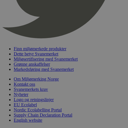
nelapi-product-archive-filters
svanemerket.no
4 dager 4
timer
nelapi-last-visited-category
svanemerket.no
4 dager 4
timer
wordpress_test_cookie
Sesjon
Automattic
Inc.
svanemerket.no
Finn miljømerkede produkter
Dette betyr Svanemerket
_hjIncludedInPageviewSample
2 minutter
Hotjar Ltd
Miljøsertifisering med Svanemerket
svanemerket.no
Grønne anskaffelser
Markedsføring med Svanemerket
Om Miljømerking Norge
Kontakt oss
Svanemerkets krav
Nyheter
Logo og retningslinjer
EU Ecolabel
Nordic Ecolabelling Portal
Provider
/
Supply Chain Declaration Portal
Navn
Utløpsdato
Beskrivelse
Domene
English website
_gat_UA-
.svanemerket.no
54
Dette er en 
Provider
/