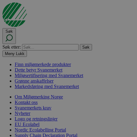
Søk
Søk etter:
Meny
Lukk
Finn miljømerkede produkter
Dette betyr Svanemerket
Miljøsertifisering med Svanemerket
Grønne anskaffelser
Markedsføring med Svanemerket
Om Miljømerking Norge
Kontakt oss
Svanemerkets krav
Nyheter
Logo og retningslinjer
EU Ecolabel
Nordic Ecolabelling Portal
Supply Chain Declaration Portal