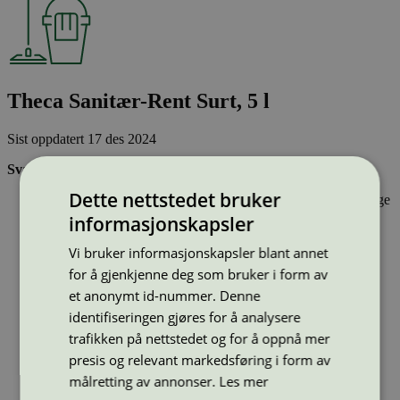
Theca Sanitær-Rent Surt, 5 l
Sist oppdatert
17 des 2024
Svanemerkede rengjøringsmidler:
Dette nettstedet bruker
Inneholder stoffer som har gjennomgått Svanemerkets strenge
kjemikaliekontroll, som tar hensyn til både helse og miljø.
informasjonskapsler
Vasker effektivt rent og er drøyt i bruk.
Har emballasje som i utforming og materialer bidrar til en
Vi bruker informasjonskapsler blant annet
sirkulær økonomi
for å gjenkjenne deg som bruker i form av
et anonymt id-nummer. Denne
Type:
Bad- og sanitærrengjøring profesjonelle
identifiseringen gjøres for å analysere
Lisensnummer:
2026 0251
trafikken på nettstedet og for å oppnå mer
Miljømerke:
Svanemerket
presis og relevant markedsføring i form av
Merkevare:
Theca
målretting av annonser.
Les mer
Lisensinnehaver:
Ren Såpeindustri AS