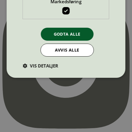
Markedsføring
GODTA ALLE
AVVIS ALLE
VIS DETALJER
Strengt nødvendig
Statistikk
Markedsføring
Strengt nødvendige informasjonskapsler tillater
kjernefunksjoner på nettstedet, som
brukerinnlogging og kontoadministrasjon.
Nettstedet kan ikke brukes riktig uten strengt
nødvendige informasjonskapsler.