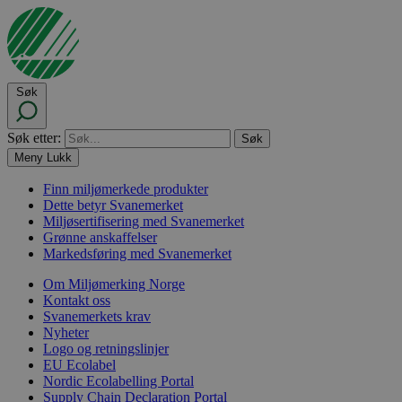
Søk
Søk etter:
Meny
Lukk
Finn miljømerkede produkter
Dette betyr Svanemerket
Miljøsertifisering med Svanemerket
Grønne anskaffelser
Markedsføring med Svanemerket
Om Miljømerking Norge
Kontakt oss
Svanemerkets krav
Nyheter
Logo og retningslinjer
EU Ecolabel
Nordic Ecolabelling Portal
Supply Chain Declaration Portal