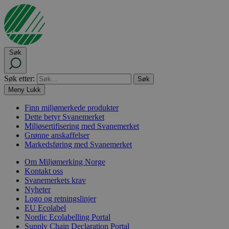
Søk
Søk etter:
Meny
Lukk
Finn miljømerkede produkter
Dette betyr Svanemerket
Miljøsertifisering med Svanemerket
Grønne anskaffelser
Markedsføring med Svanemerket
Om Miljømerking Norge
Kontakt oss
Svanemerkets krav
Nyheter
Logo og retningslinjer
EU Ecolabel
Nordic Ecolabelling Portal
Supply Chain Declaration Portal