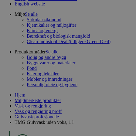
English website
Miljø
Se alle
Sirkulær økonomi
Kjemikalier og miljøgifter
Klima og energi
Bærekraft og biologisk mangfold
Clean Industrial Deal (tidligere Green Deal)
Produktområder
Se alle
Bolig og andre bygg
Byggevarer og materialer
Fond
Klær og tekstiler
Møbler og innredninger
Personlig pleie og hygiene
Hjem
Miljømerkede produkter
Vask og rengjøring
Vask og rengjøring proff
Gulvvask profesjonelle
TMG Gulvvask uden voks, 1 l