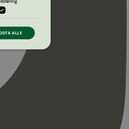
dsføring
ODTA ALLE
ontoadministrasjon.
re begynnelsen på
er. Den inneholder
re begynnelsen på
er. Den inneholder