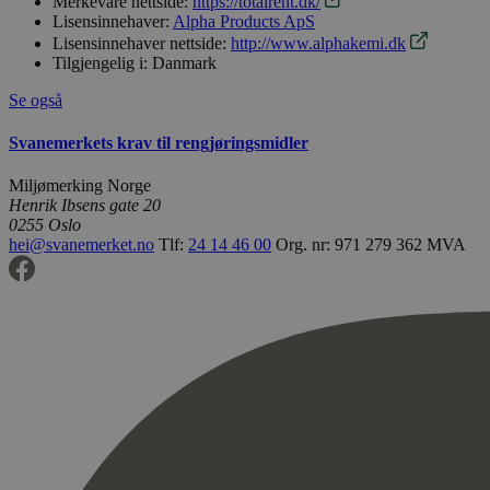
Merkevare nettside:
https://totalrent.dk/
Lisensinnehaver:
Alpha Products ApS
Lisensinnehaver nettside:
http://www.alphakemi.dk
Tilgjengelig i:
Danmark
Se også
Svanemerkets krav til rengjøringsmidler
Miljømerking Norge
Henrik Ibsens gate 20
0255 Oslo
hei@svanemerket.no
Tlf:
24 14 46 00
Org. nr: 971 279 362 MVA