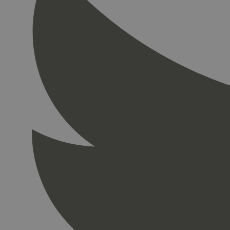
_hjid
YSC
_ga
iutk
_gid
_ga_PHYYHD0E0G