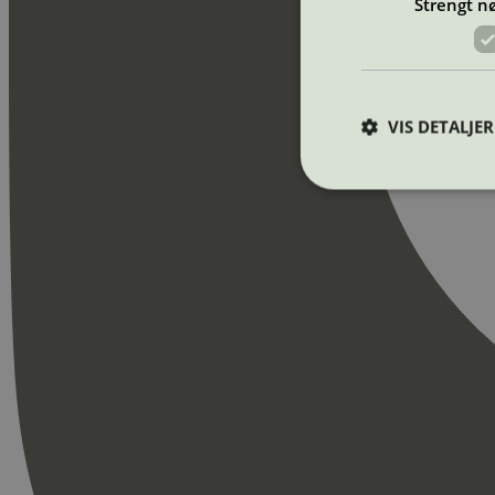
Strengt n
VIS DETALJER
Strengt nødvendige i
Nettstedet kan ikke b
Navn
_hjAbsoluteSession
_hjFirstSeen