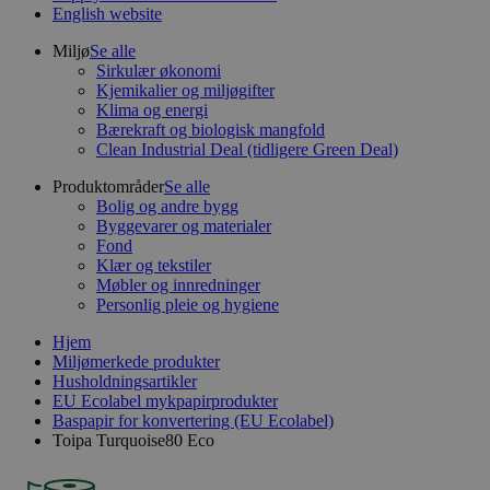
English website
Miljø
Se alle
Sirkulær økonomi
Kjemikalier og miljøgifter
Klima og energi
Bærekraft og biologisk mangfold
Clean Industrial Deal (tidligere Green Deal)
Produktområder
Se alle
Bolig og andre bygg
Byggevarer og materialer
Fond
Klær og tekstiler
Møbler og innredninger
Personlig pleie og hygiene
Hjem
Miljømerkede produkter
Husholdningsartikler
EU Ecolabel mykpapirprodukter
Baspapir for konvertering (EU Ecolabel)
Toipa Turquoise80 Eco