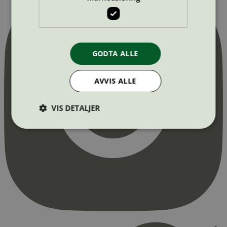
GODTA ALLE
AVVIS ALLE
VIS DETALJER
Strengt nødvendig
Statistikk
Markedsføring
Strengt nødvendige informasjonskapsler tillater
kjernefunksjoner på nettstedet, som
brukerinnlogging og kontoadministrasjon.
Nettstedet kan ikke brukes riktig uten strengt
nødvendige informasjonskapsler.