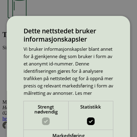
Dette nettstedet bruker
Toipa Turquoise80 Eco
informasjonskapsler
Sist oppdatert
16 jul 2025
Vi bruker informasjonskapsler blant annet
for å gjenkjenne deg som bruker i form av
Type:
Baspapir for konvertering (EU Ecolabel)
et anonymt id-nummer. Denne
Lisensnummer:
SE/004/012
Miljømerke:
EU Ecolabel
identifiseringen gjøres for å analysere
Lisensinnehaver:
Essity Hygiene and Health AB
trafikken på nettstedet og for å oppnå mer
Lisensinnehaver nettside:
http://www.essity.com
presis og relevant markedsføring i form av
Tilgjengelig i:
Island, Norge, Sverige, Finland, Danmark,
Utenfor Norden
målretting av annonser.
Les mer
Miljømerking Norge
Strengt
Statistikk
Henrik Ibsens gate 20
nødvendig
0255 Oslo
hei@svanemerket.no
Tlf:
24 14 46 00
Org. nr: 971 279 362 MVA
Markedsføring