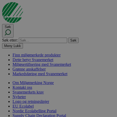
Søk
Søk etter:
Meny
Lukk
Finn miljømerkede produkter
Dette betyr Svanemerket
Miljøsertifisering med Svanemerket
Grønne anskaffelser
Markedsføring med Svanemerket
Om Miljømerking Norge
Kontakt oss
Svanemerkets krav
Nyheter
Logo og retningslinjer
EU Ecolabel
Nordic Ecolabelling Portal
Supply Chain Declaration Portal