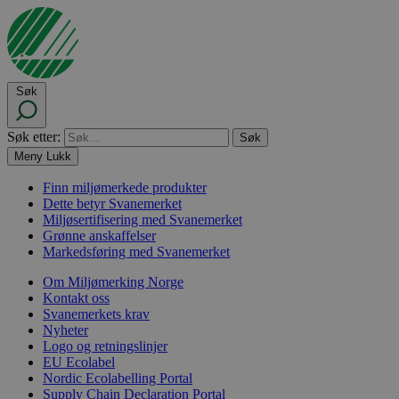
Søk
Søk etter:
Meny
Lukk
Finn miljømerkede produkter
Dette betyr Svanemerket
Miljøsertifisering med Svanemerket
Grønne anskaffelser
Markedsføring med Svanemerket
Om Miljømerking Norge
Kontakt oss
Svanemerkets krav
Nyheter
Logo og retningslinjer
EU Ecolabel
Nordic Ecolabelling Portal
Supply Chain Declaration Portal