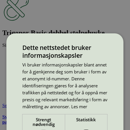
Trigonor Basic dobbel stolpehuske
Sist oppdatert
25 jun 2026
Dette nettstedet bruker
informasjonskapsler
Type:
Huskestativ og huske
Lisensnummer:
2073 0016
Vi bruker informasjonskapsler blant annet
Miljømerke:
Svanemerket
for å gjenkjenne deg som bruker i form av
Merkevare:
TRIGONOR
et anonymt id-nummer. Denne
Merkevare nettside:
https://www.trigonor.no/
Lisensinnehaver:
Trigonor AS
identifiseringen gjøres for å analysere
Lisensinnehaver nettside:
https://www.trigonor.no
trafikken på nettstedet og for å oppnå mer
Tilgjengelig i:
Norge
presis og relevant markedsføring i form av
Se også
målretting av annonser.
Les mer
Svanemerkets krav til utemøbler, apparater til lekeplass, og
Strengt
Statistikk
parkutstyr
nødvendig