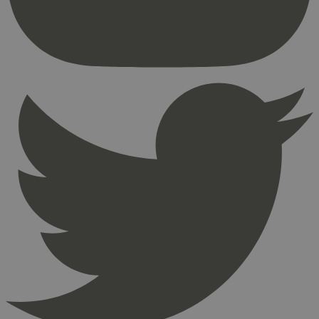
brukerinnlogging og kontoadministrasjon.
Nettstedet kan ikke brukes riktig uten strengt
nødvendige informasjonskapsler.
Provider
/
Navn
Utløpsdato
Domene
_hjAbsoluteSessionInProgress
29
Hotjar Ltd
minutter
.svanemerket.no
54
sekunder
_hjFirstSeen
29
Hotjar Ltd
minutter
.svanemerket.no
54
sekunder
pageviewCount
.svanemerket.no
Sesjon
nelapi-product-archive-filters
svanemerket.no
4 dager 4
timer
nelapi-last-visited-category
svanemerket.no
4 dager 4